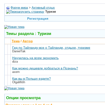
Форум мира
>
Активный отдых
Туризм
Регистрация
Темы раздела
: Туризм
Тема
/
Автор
Гид по Тайланду-все о Тайланде, отдыхе, туризме
DanielTak
Научилась на всем экономить
diza
Как можно дешевле добраться в Познань?
axem
Как вы в Польшу ездите?
OlgaMitih
Опции просмотра