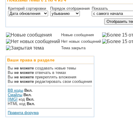
Показаны темы с 1 по 4 из 4
Критерий сортировки
Порядок отображения
Показать
Новые сообщения
Нет новых сообщений
Тема закрыта
Ваши права в разделе
Вы
не можете
создавать новые темы
Вы
не можете
отвечать в темах
Вы
не можете
прикреплять вложения
Вы
не можете
редактировать свои сообщения
BB коды
Вкл.
Смайлы
Вкл.
[IMG]
код
Вкл.
HTML код
Вкл.
Правила форума