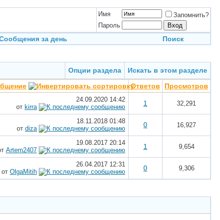
Имя
Запомнить?
Пароль
Сообщения за день
Поиск
Опции раздела
Искать в этом разделе
общение
Ответов
Просмотров
24.09.2020
14:42
1
32,291
от
kirra
18.11.2018
01:48
0
16,927
от
diza
19.08.2017
20:14
1
9,654
от
Artem2407
26.04.2017
12:31
0
9,306
от
OlgaMitih