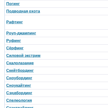
Погинг
Подводная охота
Рафтинг
Роуп-джампинг
Руфинг
Сёрфинг
Силовой экстрим
Скалолазание
Скейтбординг
Сноубординг
Сноукайтинг
Сэндбординг
Спелеология
Стантрайдинг