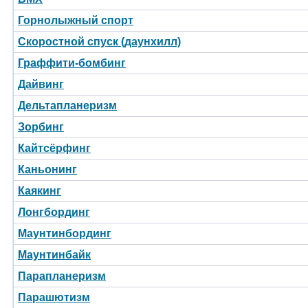
Горнолыжный спорт
Скоростной спуск (даунхилл)
Граффити-бомбинг
Дайвинг
Дельтапланеризм
Зорбинг
Кайтсёрфинг
Каньонинг
Каякинг
Лонгбординг
Маунтинбординг
Маунтинбайк
Парапланеризм
Парашютизм