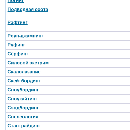
Погинг
Подводная охота
Рафтинг
Роуп-джампинг
Руфинг
Сёрфинг
Силовой экстрим
Скалолазание
Скейтбординг
Сноубординг
Сноукайтинг
Сэндбординг
Спелеология
Стантрайдинг