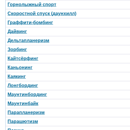
Горнолыжный спорт
Скоростной спуск (даунхилл)
Граффити-бомбинг
Дайвинг
Дельтапланеризм
Зорбинг
Кайтсёрфинг
Каньонинг
Каякинг
Лонгбординг
Маунтинбординг
Маунтинбайк
Парапланеризм
Парашютизм