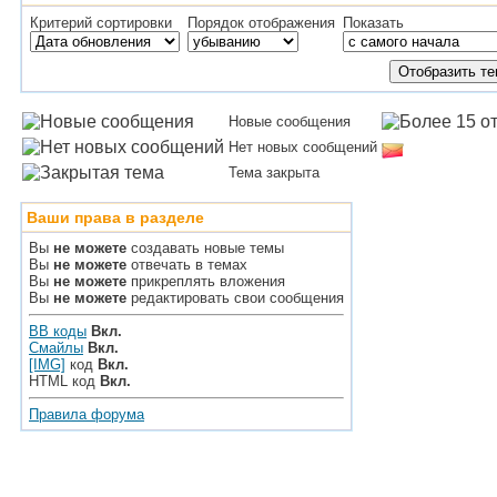
Критерий сортировки
Порядок отображения
Показать
Новые сообщения
Нет новых сообщений
Тема закрыта
Ваши права в разделе
Вы
не можете
создавать новые темы
Вы
не можете
отвечать в темах
Вы
не можете
прикреплять вложения
Вы
не можете
редактировать свои сообщения
BB коды
Вкл.
Смайлы
Вкл.
[IMG]
код
Вкл.
HTML код
Вкл.
Правила форума