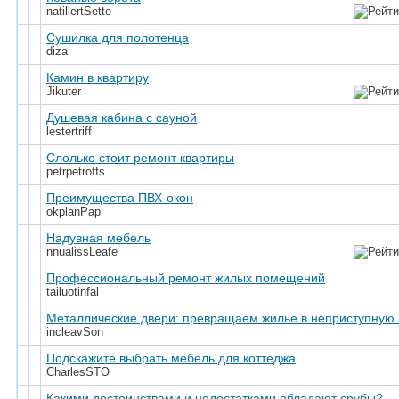
natillertSette
Сушилка для полотенца
diza
Камин в квартиру
Jikuter
Душевая кабина с сауной
lestertriff
Слолько стоит ремонт квартиры
petrpetroffs
Преимущества ПВХ-окон
okplanPap
Надувная мебель
nnualissLeafe
Профессиональный ремонт жилых помещений
tailuotinfal
Металлические двери: превращаем жилье в неприступную 
incleavSon
Подскажите выбрать мебель для коттеджа
CharlesSTO
Какими достоинствами и недостатками обладают срубы?