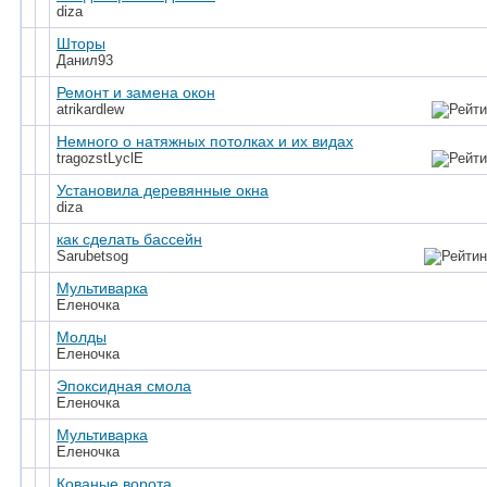
diza
Шторы
Данил93
Ремонт и замена окон
atrikardlew
Немного о натяжных потолках и их видах
tragozstLyclE
Установила деревянные окна
diza
как сделать бассейн
Sarubetsog
Мультиварка
Еленочка
Молды
Еленочка
Эпоксидная смола
Еленочка
Мультиварка
Еленочка
Кованые ворота