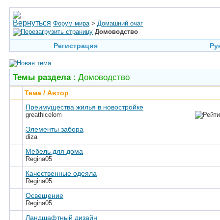
Форум мира
>
Домашний очаг
Домоводство
Регистрация
Ру
Темы раздела
: Домоводство
Тема
/
Автор
Преимущества жилья в новостройке
greathicelom
Элементы забора
diza
Мебель для дома
Regina05
Качественные одеяла
Regina05
Освещение
Regina05
Ландшафтный дизайн