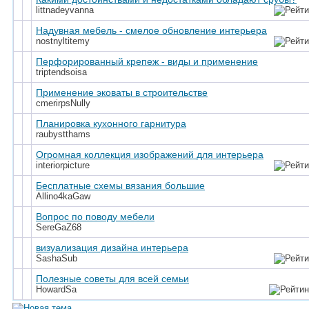
littnadeyvanna
Надувная мебель - смелое обновление интерьера
nostnyltitemy
Перфорированный крепеж - виды и применение
triptendsoisa
Применение эковаты в строительстве
cmerirpsNully
Планировка кухонного гарнитура
raubystthams
Огромная коллекция изображений для интерьера
interiorpicture
Бесплатные схемы вязания большие
Allino4kaGaw
Вопрос по поводу мебели
SereGaZ68
визуализация дизайна интерьера
SashaSub
Полезные советы для всей семьи
HowardSa