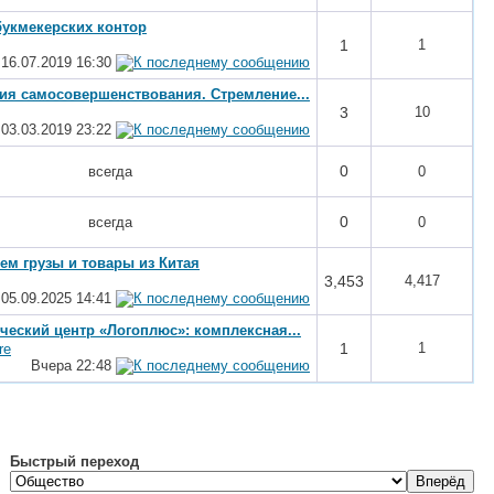
букмекерских контор
1
1
16.07.2019
16:30
ия самосовершенствования. Стремление...
3
10
03.03.2019
23:22
0
всегда
0
0
всегда
0
ем грузы и товары из Китая
3,453
4,417
05.09.2025
14:41
ческий центр «Логоплюс»: комплексная...
1
1
re
Вчера
22:48
Быстрый переход