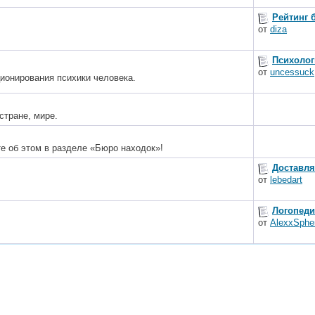
Рейтинг 
от
diza
Психолог
от
uncessuck
ионирования психики человека.
стране, мире.
е об этом в разделе «Бюро находок»!
Доставля
от
lebedart
Логопеди
от
AlexxSphe