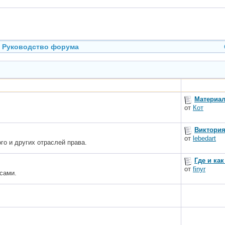
Руководство форума
Материал
от
Кот
Виктория
от
lebedart
го и других отраслей права.
Где и ка
от
finyr
сами.