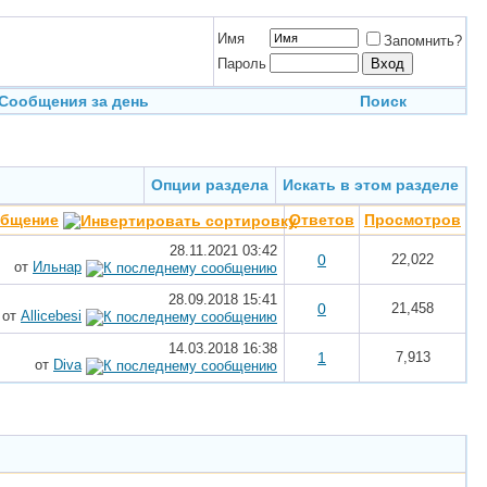
Имя
Запомнить?
Пароль
Сообщения за день
Поиск
Опции раздела
Искать в этом разделе
общение
Ответов
Просмотров
28.11.2021
03:42
0
22,022
от
Ильнар
28.09.2018
15:41
0
21,458
от
Allicebesi
14.03.2018
16:38
1
7,913
от
Diva