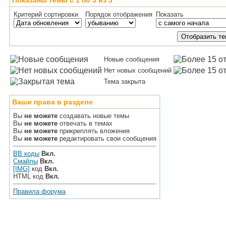
Показаны темы с 1 по 3 из 3
Критерий сортировки
Порядок отображения
Показать
Новые сообщения
Нет новых сообщений
Тема закрыта
Ваши права в разделе
Вы
не можете
создавать новые темы
Вы
не можете
отвечать в темах
Вы
не можете
прикреплять вложения
Вы
не можете
редактировать свои сообщения
BB коды
Вкл.
Смайлы
Вкл.
[IMG]
код
Вкл.
HTML код
Вкл.
Правила форума