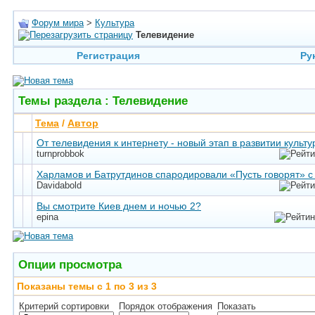
Форум мира
>
Культура
Телевидение
Регистрация
Ру
Темы раздела
: Телевидение
Тема
/
Автор
От телевидения к интернету - новый этап в развитии культ
turnprobbok
Харламов и Батрутдинов спародировали «Пусть говорят» 
Davidabold
Вы смотрите Киев днем и ночью 2?
epina
Опции просмотра
Показаны темы с 1 по 3 из 3
Критерий сортировки
Порядок отображения
Показать