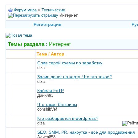
Форум мира
>
Технические
Интернет
Регистрация
Ру
Темы раздела
: Интернет
Тема
/
Автор
Слив серой схемы по заработку
diza
Залив денег на карту. Что это такое?
diza
Кабеля FэTP
Данил93
Что такое биткоины
consbibVef
Кто разбирается в wordpress?
diza
SEO, SMM, PR, накрутка - всё для продвижения
Алиса858