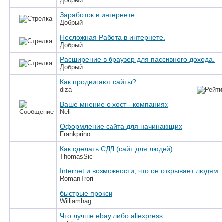
Добрый
Заработок в интернете.
Добрый
Несложная Работа в интернете.
Добрый
Расширение в браузер для пассивного дохода.
Добрый
Как продвигают сайты?
diza
Ваше мнение о хост - компаниях
Neli
Оформление сайта для начинающих
Frankprino
Как сделать СДЛ (сайт для людей)
ThomasSic
Internet и возможности, что он открывает людям
RomanTrori
быстрые прокси
Williamhag
Что лучше ebay либо aliexpress