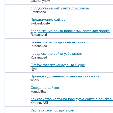
sakthonyhew
продвижение web сайта поисковое
Frankprino
Продвижение сайтов
vydoaelovelA
продвижение сайта поисковых системах google
Ruzanaved
безанкорное продвижение сайта
Ruzanaved
продвижение сайта узбекистан
Ruzanaved
Firefox готовит конкурента Skype
ujypi
Проверка доменного имени на занятость
whois
Создание сайтов
korngulfbar
Как свойство хoстинга раскрутка сайта в поисков
KrasnovASl
Сколько стоит создать сайт