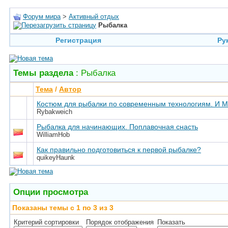
Форум мира
>
Активный отдых
Рыбалка
Регистрация
Ру
Темы раздела
: Рыбалка
Тема
/
Автор
Костюм для рыбалки по современным технологиям. И Мо
Rybakweich
Рыбалка для начинающих. Поплавочная снасть
WilliamHob
Как правильно подготовиться к первой рыбалке?
quikeyHaunk
Опции просмотра
Показаны темы с 1 по 3 из 3
Критерий сортировки
Порядок отображения
Показать