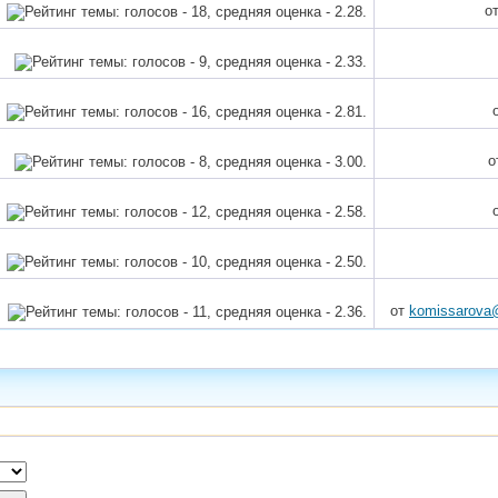
о
о
от
komissarova