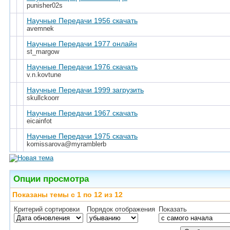
punisher02s
Научные Передачи 1956 скачать
avemnek
Научные Передачи 1977 онлайн
st_margow
Научные Передачи 1976 скачать
v.n.kovtune
Научные Передачи 1999 загрузить
skullckoorr
Научные Передачи 1967 скачать
eicainfot
Научные Передачи 1975 скачать
komissarova@myramblerb
Опции просмотра
Показаны темы с 1 по 12 из 12
Критерий сортировки
Порядок отображения
Показать