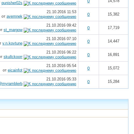
0
14,578
т
punisher02s
21.10.2016
11:53
0
15,382
от
avemnek
21.10.2016
09:42
0
17,719
от
st_margow
21.10.2016
07:10
0
14,447
т
v.n.kovtune
21.10.2016
06:22
0
16,891
от
skullckoorr
21.10.2016
05:54
0
15,072
от
eicainfot
21.10.2016
05:33
0
15,284
@myramblerb