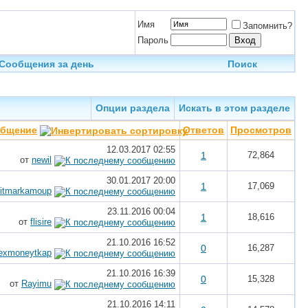
Имя
Запомнить?
Пароль
Сообщения за день
Поиск
Опции раздела
Искать в этом разделе
общение
Ответов
Просмотров
12.03.2017
02:55
1
72,864
от
newil
30.01.2017
20:00
1
17,069
itmarkamoup
23.11.2016
00:04
1
18,616
от
flisire
21.10.2016
16:52
0
16,287
lexmoneytkap
21.10.2016
16:39
0
15,328
от
Rayimu
21.10.2016
14:11