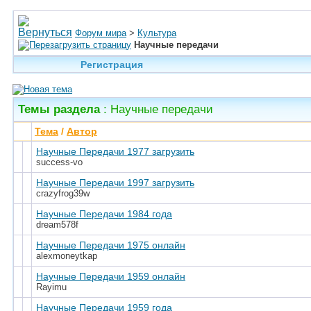
Форум мира
>
Культура
Научные передачи
Регистрация
Темы раздела
: Научные передачи
Тема
/
Автор
Научные Передачи 1977 загрузить
success-vo
Научные Передачи 1997 загрузить
crazyfrog39w
Научные Передачи 1984 года
dream578f
Научные Передачи 1975 онлайн
alexmoneytkap
Научные Передачи 1959 онлайн
Rayimu
Научные Передачи 1959 года