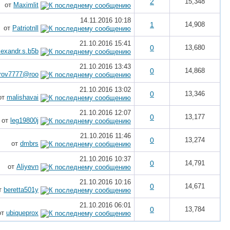
2
15,348
от
Maximlit
14.11.2016
10:18
1
14,908
от
Patriotnll
21.10.2016
15:41
0
13,680
lexandr.s.b5b
21.10.2016
13:43
0
14,868
rov7777@roo
21.10.2016
13:02
0
13,346
от
malishavai
21.10.2016
12:07
0
13,177
от
leg19800j
21.10.2016
11:46
0
13,274
от
dmbrs
21.10.2016
10:37
0
14,791
от
Aliyevn
21.10.2016
10:16
0
14,671
т
beretta501y
21.10.2016
06:01
0
13,784
от
ubiqueprox