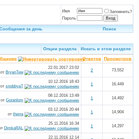
Имя
Запомнить?
Пароль
Сообщения за день
Поиск
Опции раздела
Искать в этом разделе
общение
Ответов
Просмотров
22.01.2017
23:02
2
73,552
от
BryanTew
10.12.2016
18:43
1
16,449
от
snobbyaT
08.12.2016
13:49
1
14,492
от
Goranlom
03.12.2016
20:44
1
14,904
от
therra
25.11.2016
16:34
1
14,297
от
DimkaRAL
22.11.2016
12:14