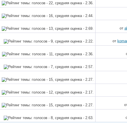
от
a
от
koma
о