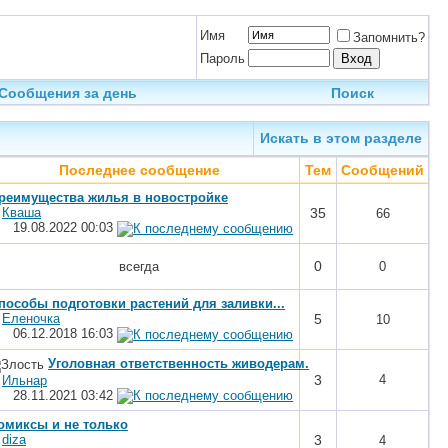
Имя
Запомнить?
Пароль
Сообщения за день
Поиск
Искать в этом разделе
Последнее сообщение
Тем
Сообщений
реимущества жилья в новостройке
т
Кваша
35
66
19.08.2022
00:03
0
всегда
0
пособы подготовки растений для заливки...
т
Еленочка
5
10
06.12.2018
16:03
Уголовная ответственность живодерам.
3
4
т
Ильнар
28.11.2021
03:42
омиксы и не только
т
diza
3
4