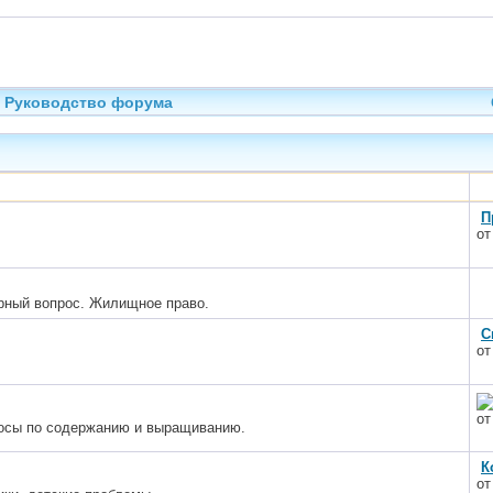
Руководство форума
П
о
рный вопрос. Жилищное право.
С
о
о
росы по содержанию и выращиванию.
К
о