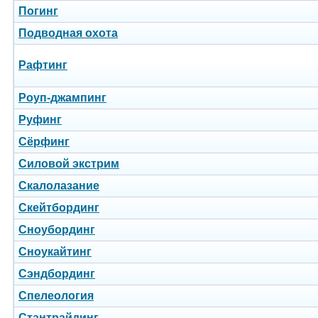
Погинг
Подводная охота
Рафтинг
Роуп-джампинг
Руфинг
Сёрфинг
Силовой экстрим
Скалолазание
Скейтбординг
Сноубординг
Сноукайтинг
Сэндбординг
Спелеология
Стантрайдинг