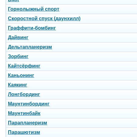
Горнолыжный спорт
Скоростной спуск (даунхилл)
Граффити-бомбинг
Дайвинг
Дельтапланеризм
Зорбинг
Кайтсёрфинг
Каньонинг
Каякинг
Лонгбординг
Маунтинбординг
Маунтинбайк
Парапланеризм
Парашютизм