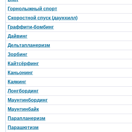
Горнолыжный спорт
Скоростной спуск (даунхилл)
Граффити-бомбинг
Дайвинг
Дельтапланеризм
Зорбинг
Кайтсёрфинг
Каньонинг
Каякинг
Лонгбординг
Маунтинбординг
Маунтинбайк
Парапланеризм
Парашютизм