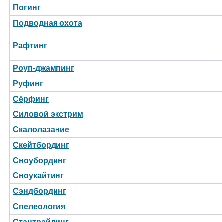
Погинг
Подводная охота
Рафтинг
Роуп-джампинг
Руфинг
Сёрфинг
Силовой экстрим
Скалолазание
Скейтбординг
Сноубординг
Сноукайтинг
Сэндбординг
Спелеология
Стантрайдинг