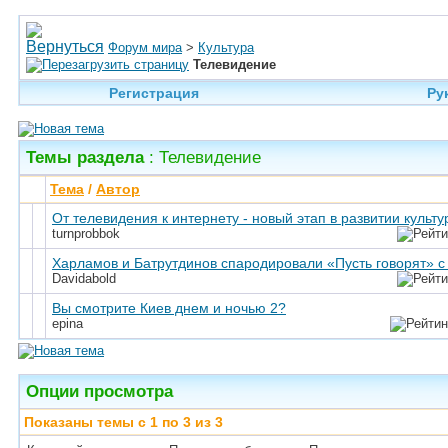
Форум мира
>
Культура
Телевидение
Регистрация
Ру
Темы раздела
: Телевидение
Тема
/
Автор
От телевидения к интернету - новый этап в развитии культ
turnprobbok
Харламов и Батрутдинов спародировали «Пусть говорят» 
Davidabold
Вы смотрите Киев днем и ночью 2?
epina
Опции просмотра
Показаны темы с 1 по 3 из 3