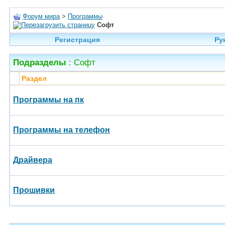
Форум мира
>
Программы
Софт
Регистрация
Ру
Подразделы
: Софт
Раздел
Программы на пк
Программы на телефон
Драйвера
Прошивки