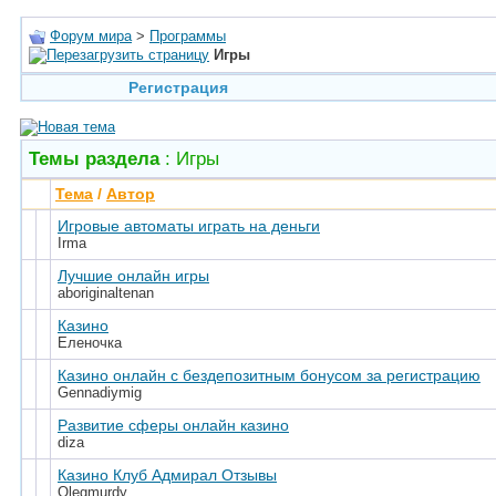
Форум мира
>
Программы
Игры
Регистрация
Темы раздела
: Игры
Тема
/
Автор
Игровые автоматы играть на деньги
Irma
Лучшие онлайн игры
aboriginaltenan
Казино
Еленочка
Казино онлайн с бездепозитным бонусом за регистрацию
Gennadiymig
Развитие сферы онлайн казино
diza
Казино Клуб Адмирал Отзывы
Olegmurdy