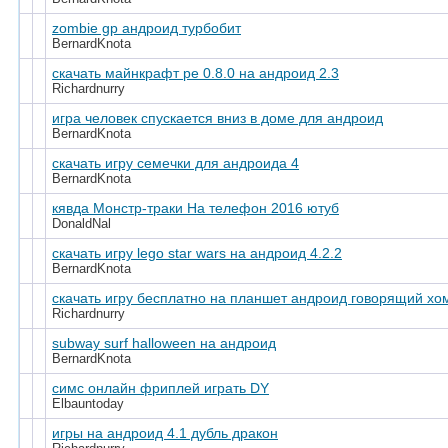
zombie gp андроид турбобит
BernardKnota
скачать майнкрафт ре 0.8.0 на андроид 2.3
Richardnurry
игра человек спускается вниз в доме для андроид
BernardKnota
скачать игру семечки для андроида 4
BernardKnota
кявда Монстр-траки На телефон 2016 ютуб
DonaldNal
скачать игру lego star wars на андроид 4.2.2
BernardKnota
скачать игру бесплатно на планшет андроид говорящий хо
Richardnurry
subway surf halloween на андроид
BernardKnota
симс онлайн фриплей играть DY
Elbauntoday
игры на андроид 4.1 дубль дракон