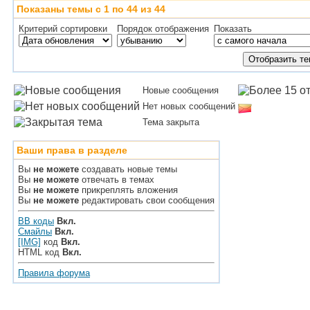
Показаны темы с 1 по 44 из 44
Критерий сортировки
Порядок отображения
Показать
Новые сообщения
Нет новых сообщений
Тема закрыта
Ваши права в разделе
Вы
не можете
создавать новые темы
Вы
не можете
отвечать в темах
Вы
не можете
прикреплять вложения
Вы
не можете
редактировать свои сообщения
BB коды
Вкл.
Смайлы
Вкл.
[IMG]
код
Вкл.
HTML код
Вкл.
Правила форума