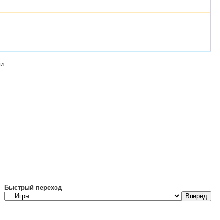
ми
Быстрый переход