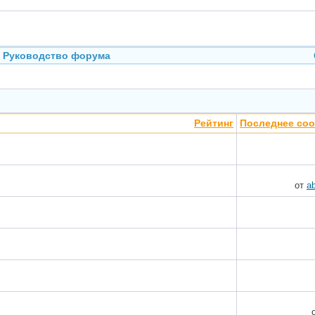
Руководство форума
Рейтинг
Последнее со
от
ab