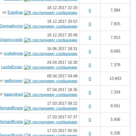
18.12.2017
22:20
0
7,084
от
EgorKap
18.12.2017
20:52
0
7,815
Gennadiymig
18.12.2017
20:49
0
7,813
Grigoriycoeds
16.06.2017
18:31
0
8,693
от
uvahebypa
24.04.2017
16:30
0
7,378
т
LeslieEmaic
08.04.2017
04:48
0
13,943
от
wellmoney
07.04.2017
18:35
0
7,334
от
happydroid
17.03.2017
09:22
0
8,551
BernardKnota
17.03.2017
07:37
0
5,936
BernardKnota
17.03.2017
05:55
0
6,336
BernardKnota