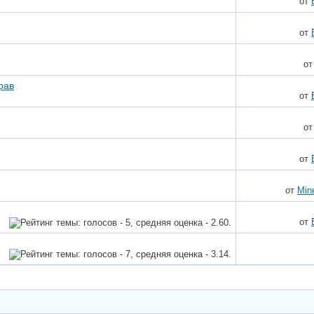
от
от
о
прав
от
о
от
от
Min
от