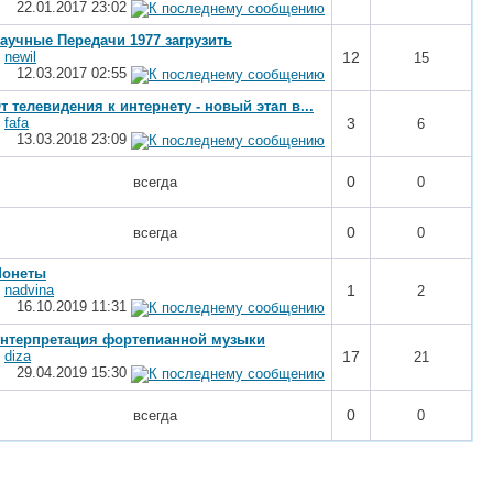
22.01.2017
23:02
аучные Передачи 1977 загрузить
т
newil
12
15
12.03.2017
02:55
т телевидения к интернету - новый этап в...
т
fafa
3
6
13.03.2018
23:09
0
всегда
0
0
всегда
0
онеты
т
nadvina
1
2
16.10.2019
11:31
нтерпретация фортепианной музыки
т
diza
17
21
29.04.2019
15:30
0
всегда
0