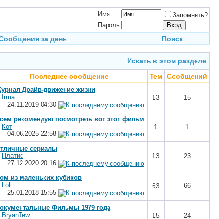
Имя
Запомнить?
Пароль
Сообщения за день
Поиск
Искать в этом разделе
Последнее сообщение
Тем
Сообщений
урнал Драйв-движение жизни
т
Irma
13
15
24.11.2019
04:30
сем рекомендую посмотреть вот этот фильм
т
Кот
1
1
04.06.2025
22:58
тличные сериалы
т
Платис
13
23
27.12.2020
20:16
ом из маленьких кубиков
т
Loli
63
66
25.01.2018
15:55
окументальные Фильмы 1979 года
т
BryanTew
15
24