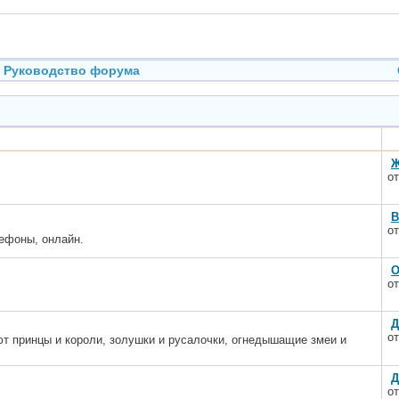
Руководство форума
Ж
о
В
о
ефоны, онлайн.
О
о
Д
о
т принцы и короли, золушки и русалочки, огнедышащие змеи и
Д
о