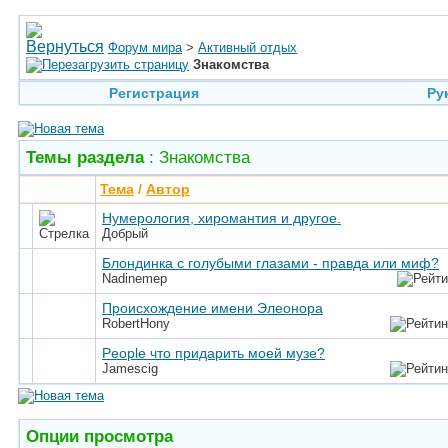
Форум мира
>
Активный отдых
Знакомства
Регистрация
Ру
Темы раздела
: Знакомства
Тема
/
Автор
Нумерология, хиромантия и другое.
Добрый
Блондинка с голубыми глазами - правда или миф?
Nadinemep
Происхождение имени Элеонора
RobertHony
People что придарить моей музе?
Jamescig
Опции просмотра