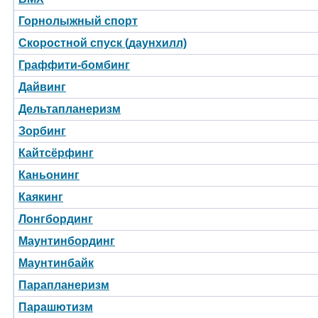
Горнолыжный спорт
Скоростной спуск (даунхилл)
Граффити-бомбинг
Дайвинг
Дельтапланеризм
Зорбинг
Кайтсёрфинг
Каньонинг
Каякинг
Лонгбординг
Маунтинбординг
Маунтинбайк
Парапланеризм
Парашютизм