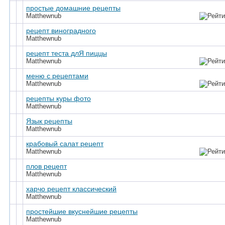
простые домашние рецепты
Matthewnub
рецепт виноградного
Matthewnub
рецепт теста длЯ пиццы
Matthewnub
меню с рецептами
Matthewnub
рецепты куры фото
Matthewnub
Язык рецепты
Matthewnub
крабовый салат рецепт
Matthewnub
плов рецепт
Matthewnub
харчо рецепт классический
Matthewnub
простейшие вкуснейшие рецепты
Matthewnub