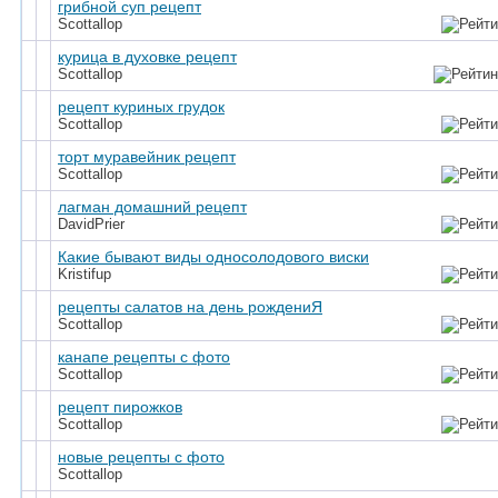
грибной суп рецепт
Scottallop
курица в духовке рецепт
Scottallop
рецепт куриных грудок
Scottallop
торт муравейник рецепт
Scottallop
лагман домашний рецепт
DavidPrier
Какие бывают виды односолодового виски
Kristifup
рецепты салатов на день рождениЯ
Scottallop
канапе рецепты с фото
Scottallop
рецепт пирожков
Scottallop
новые рецепты с фото
Scottallop