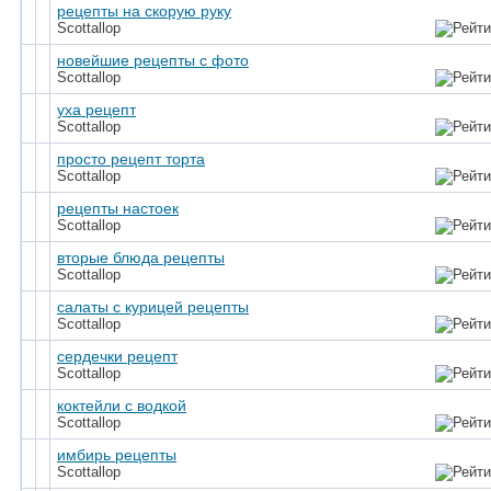
рецепты на скорую руку
Scottallop
новейшие рецепты с фото
Scottallop
уха рецепт
Scottallop
просто рецепт торта
Scottallop
рецепты настоек
Scottallop
вторые блюда рецепты
Scottallop
салаты с курицей рецепты
Scottallop
сердечки рецепт
Scottallop
коктейли с водкой
Scottallop
имбирь рецепты
Scottallop