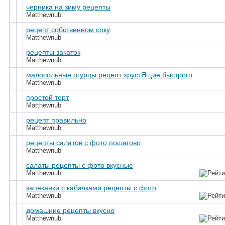
черника на зиму рецепты
Matthewnub
рецепт собственном соку
Matthewnub
рецепты закаток
Matthewnub
малосольные огурцы рецепт хрустЯщие быстрого
Matthewnub
простой торт
Matthewnub
рецепт правильно
Matthewnub
рецепты салатов с фото пошагово
Matthewnub
салаты рецепты с фото вкусные
Matthewnub
запеканки с кабачками рецепты с фото
Matthewnub
домашние рецепты вкусно
Matthewnub