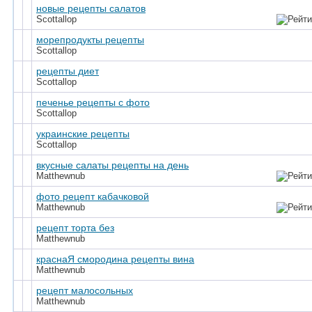
новые рецепты салатов
Scottallop
морепродукты рецепты
Scottallop
рецепты диет
Scottallop
печенье рецепты с фото
Scottallop
украинские рецепты
Scottallop
вкусные салаты рецепты на день
Matthewnub
фото рецепт кабачковой
Matthewnub
рецепт торта без
Matthewnub
краснаЯ смородина рецепты вина
Matthewnub
рецепт малосольных
Matthewnub