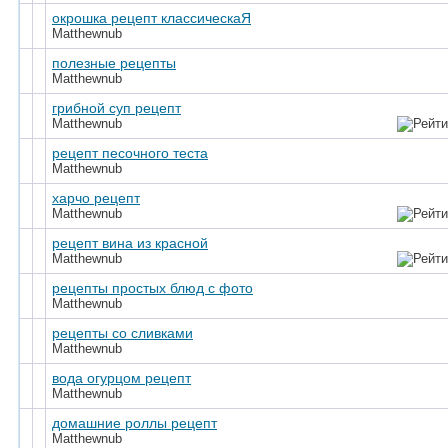
окрошка рецепт классическаЯ
Matthewnub
полезные рецепты
Matthewnub
грибной суп рецепт
Matthewnub
рецепт песочного теста
Matthewnub
харчо рецепт
Matthewnub
рецепт вина из красной
Matthewnub
рецепты простых блюд с фото
Matthewnub
рецепты со сливками
Matthewnub
вода огурцом рецепт
Matthewnub
домашние роллы рецепт
Matthewnub