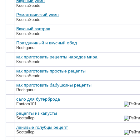
Вкусный ужин
KseniaSeade
Романтический ужин
KseniaSeade
Вкусный завтрак
KseniaSeade
Праздничный и вкусный обед
Rodriganut
как приготовить рецепты народов мира
KseniaSeade
как приготовить простые рецепты
KseniaSeade
как приготовить бабушкины рецепты
Rodriganut
сало для бутерброда
Fantom101
рецепты из капусты
Scottallop
ленивые голубцы рецепт
Scottallop