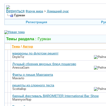
Форум мира
>
Домашний очаг
Гурман
Регистрация
Ру
Темы раздела
: Гурман
Тема
/
Автор
макароны по флотски рецепт
DoyleTiz
Лучшый сборник вкусных блюд пошагово
AnessaGam
Факты о пицце Маргарита
Mavavto
рецепты из слоеного теста
Scottallop
барный фестиваль BAROMETER International Bar Show
ManmyovNup