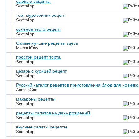
сырные рецепты
Scottallop
торт муравейник рецепт
Scottallop
соленое тесто рецепт
Scottallop
Самые лучшие рецепты здесь
MichaelCow
простой рецепт торта
Scottallop
цезарь с курицей рецепт
Scottallop
Русский каталог рецептов приготовления блюд для новичко
AnessaGam
макароны рецепты
Scottallop
рецепты салатов на день рождениЯ
Scottallop
вкусные салаты рецепты
Scottallop