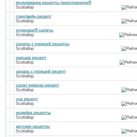
мультиварка рецепты приготовлениЯ
Scottallop
глинтвейн рецепт
Scottallop
кулинариЯ салаты
Scottallop
салаты с курицей рецепты
Scottallop
орешки рецепт
Scottallop
цезарь с курицей рецепт
Scottallop
салат мимоза рецепт
Scottallop
уха рецепт
Scottallop
индейка рецепты
Scottallop
детские рецепты
Scottallop