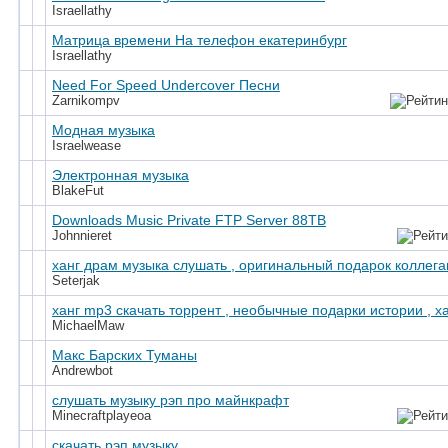
Israellathy
Матрица времени На телефон екатеринбург
Israellathy
Need For Speed Undercover Песни
Zarnikompv
Модная музыка
Israelwease
Электронная музыка
BlakeFut
Downloads Music Private FTP Server 88TB
Johnnieret
ханг драм музыка слушать , оригинальный подарок коллегам
Seterjak
ханг mp3 скачать торрент , необычные подарки истории , х
MichaelMaw
Макс Барских Туманы
Andrewbot
слушать музыку рэп про майнкрафт
Minecraftplayeoa
скачать рэп музыку