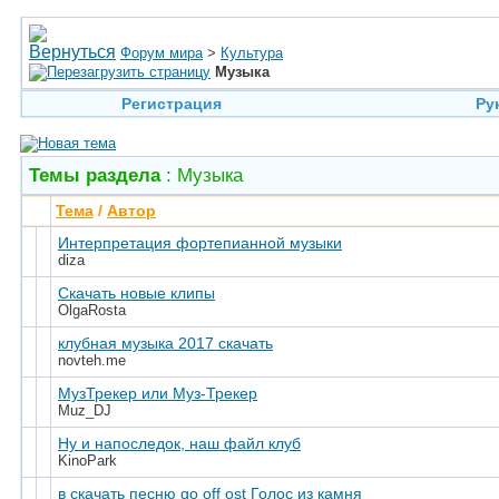
Форум мира
>
Культура
Музыка
Регистрация
Ру
Темы раздела
: Музыка
Тема
/
Автор
Интерпретация фортепианной музыки
diza
Скачать новые клипы
OlgaRosta
клубная музыка 2017 скачать
novteh.me
МузТрекер или Муз-Трекер
Muz_DJ
Ну и напоследок, наш файл клуб
KinoPark
в скачать песню go off ost Голос из камня