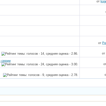
от
kog
от
Pe
от
е серии
о