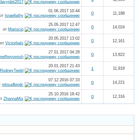
davyidet2017
01.06.2017
10:44
0
11,188
от
Israellathy
25.05.2017
12:47
0
14,024
от
Mariocip
20.05.2017
13:02
0
12,161
от
Victorliats
27.01.2017
04:28
0
13,822
neffreyomish
20.01.2017
21:43
1
11,918
RodneyTeeld
07.12.2016
07:33
0
14,221
т
nitisudbindc
25.10.2016
18:42
0
12,316
от
ZhannaMix