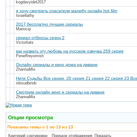
kogdavyidet2017
я хочу смотреть спасатели малибу онлайн hot film
Israellathy
2017 бесплатно лучшие сериалы
Mariocip
сериал отбросы сезон 2
Victorliats
как назвать эту любовь на русском озвучка 259 серия
Peneffreyomish
Онлайн сериалы и кино дома на диване
ZhannaMix
Нити Судьбы Все серии. 20 серия 21 серия 22 серия 23 Вс
nitisudbindc
Смотрим онлайн кино и сериалы на диване
ZhannaMix
Опции просмотра
Показаны темы с 1 по 13 из 13
Критерий сортировки
Порядок отображения
Показать