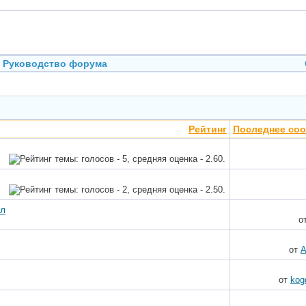
Руководство форума
Рейтинг
Последнее со
ал
о
от
A
от
kog