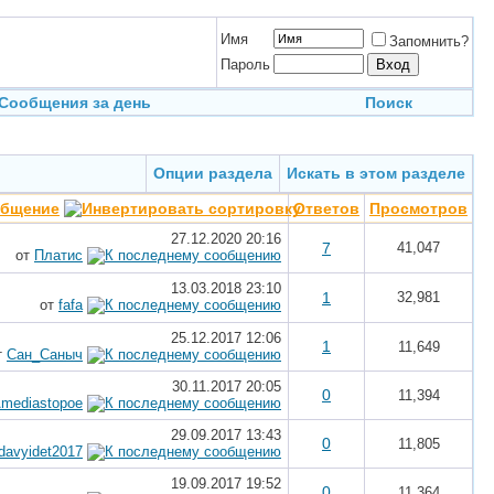
Имя
Запомнить?
Пароль
Сообщения за день
Поиск
Опции раздела
Искать в этом разделе
общение
Ответов
Просмотров
27.12.2020
20:16
7
41,047
от
Платис
13.03.2018
23:10
1
32,981
от
fafa
25.12.2017
12:06
1
11,649
т
Сан_Саныч
30.11.2017
20:05
0
11,394
mediastopoe
29.09.2017
13:43
0
11,805
davyidet2017
19.09.2017
19:52
0
11,364