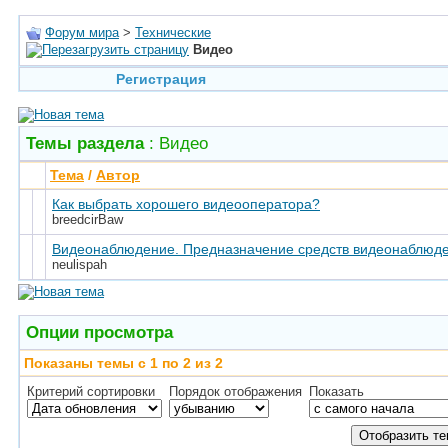
Форум мира
>
Технические
Видео
Регистрация
Темы раздела
: Видео
Тема
/
Автор
Как выбрать хорошего видеооператора?
breedcirBaw
Видеонаблюдение. Предназначение средств видеонаблюд
neulispah
Опции просмотра
Показаны темы с 1 по 2 из 2
Критерий сортировки
Порядок отображения
Показать