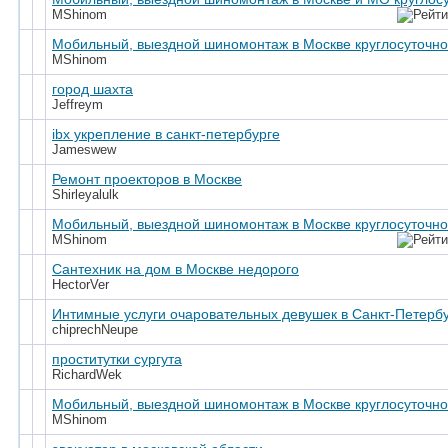
MShinom
Мобильный, выездной шиномонтаж в Москве круглосуточно
MShinom
город шахта
Jeffreym
ibx укрепление в санкт-петербурге
Jameswew
Ремонт проекторов в Москве
Shirleyalulk
Мобильный, выездной шиномонтаж в Москве круглосуточно
MShinom
Сантехник на дом в Москве недорого
HectorVer
Интимные услуги очаровательных девушек в Санкт-Петерб
chiprechNeupe
проститутки сургута
RichardWek
Мобильный, выездной шиномонтаж в Москве круглосуточно
MShinom