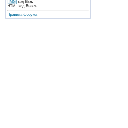
[IMG]
код
Вкл.
HTML код
Выкл.
Правила форума