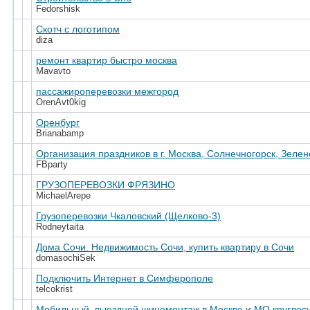
Fedorshisk
Скотч с логотипом
diza
ремонт квартир быстро москва
Mavavto
пассажироперевозки межгород
OrenAvt0kig
Оренбург
Brianabamp
Организация праздников в г. Москва, Солнечногорск, Зелен
FBparty
ГРУЗОПЕРЕВОЗКИ ФРЯЗИНО
MichaelArepe
Грузоперевозки Чкаловский (Щелково-3)
Rodneytaita
Дома Сочи. Недвижимость Сочи, купить квартиру в Сочи
domasochiSek
Подключить Интернет в Симферополе
telcokrist
Мобильный, выездной шиномонтаж в Москве и МО круглосу