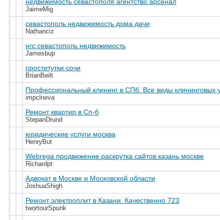
недвижимость севастополя агентство арсенал
JaimeMig
севастополь недвижимость дома дачи
Nathanciz
нгс севастополь недвижимость
Jamesbup
проститутки сочи
BrianBeilt
Профессиональный клининг в СПб. Все виды клининговых у
impclneva
Ремонт квартир в Сп-б
StepanDrund
юридические услуги москва
HenryBut
Webrega продвижение раскрутка сайтов казань москве
Richardpt
Адвокат в Москве и Московской области
JoshuaShigh
Ремонт электроплит в Казани. Качественно 723
twortourSpunk