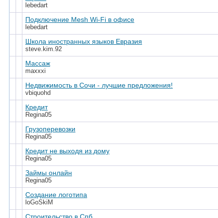
lebedart
Подключение Mesh Wi-Fi в офисе
lebedart
Школа иностранных языков Евразия
steve.kim.92
Массаж
maxxxi
Недвижимость в Сочи - лучшие предложения!
vbiquohd
Кредит
Regina05
Грузоперевозки
Regina05
Кредит не выходя из дому
Regina05
Займы онлайн
Regina05
Создание логотипа
loGoSkiM
Строительство в Спб