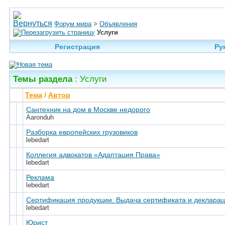
Форум мира
>
Объявления
Услуги
Регистрация
Ру
Темы раздела
: Услуги
Тема
/
Автор
Сантехник на дом в Москве недорого
Aaronduh
Разборка европейских грузовиков
lebedart
Коллегия адвокатов «Адаптация Права»
lebedart
Реклама
lebedart
Сертификация продукции. Выдача сертификата и декларац
lebedart
Юрист