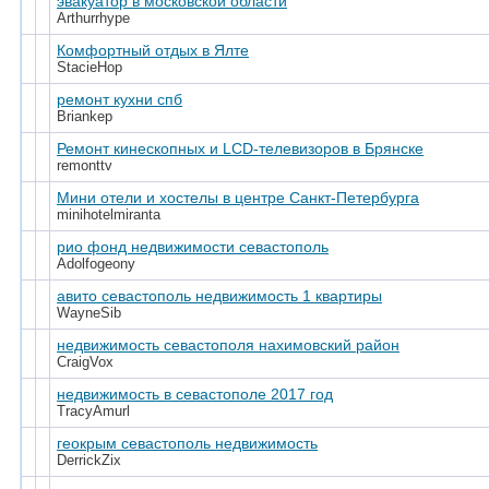
эвакуатор в московской области
Arthurrhype
Комфортный отдых в Ялте
StacieHop
ремонт кухни спб
Briankep
Ремонт кинескопных и LCD-телевизоров в Брянске
remonttv
Мини отели и хостелы в центре Санкт-Петербурга
minihotelmiranta
рио фонд недвижимости севастополь
Adolfogeony
авито севастополь недвижимость 1 квартиры
WayneSib
недвижимость севастополя нахимовский район
CraigVox
недвижимость в севастополе 2017 год
TracyAmurl
геокрым севастополь недвижимость
DerrickZix