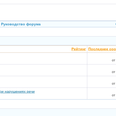
Руководство форума
Рейтинг
Последнее со
о
о
о
ри нарушениях речи
о