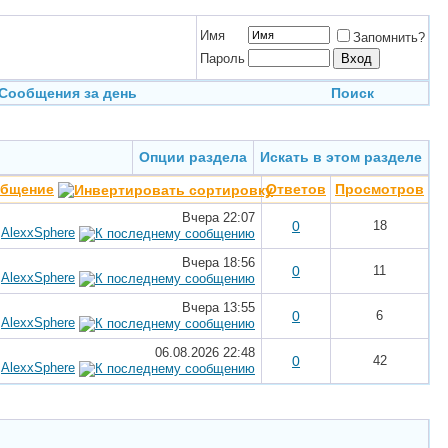
Имя
Запомнить?
Пароль
Сообщения за день
Поиск
Опции раздела
Искать в этом разделе
общение
Ответов
Просмотров
Вчера
22:07
0
18
т
AlexxSphere
Вчера
18:56
0
11
т
AlexxSphere
Вчера
13:55
0
6
т
AlexxSphere
06.08.2026
22:48
0
42
т
AlexxSphere