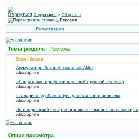
Форум мира
>
Общество
Реклама
Регистрация
Темы раздела
: Реклама
Тема
/
Автор
Акумуляторні батареї в магазинi Akkb
AlexxSphere
«Лорритрак»: профессиональный грузовой техцентр
AlexxSphere
«Таларис»: удобная обувь для стильного человека
AlexxSphere
Логопедический центр «Логоплюс»: комплексная помощь п
AlexxSphere
Опции просмотра