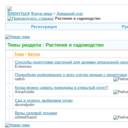
Форум мира
>
Домашний очаг
Растения и садоводство
Регистрация
Ру
Темы раздела
: Растения и садоводство
Тема
/
Автор
Способы подготовки растений для заливки эпоксидной смо
Еленочка
Подробная информация о всех сортах редьки с рецептами
radish
Когда можно сажать помидоры в открытый грунт?
AnnaXstefe
Сад и огород: выбираем почву
disnindyelm
Виды садовой техники
slithtellSwimI