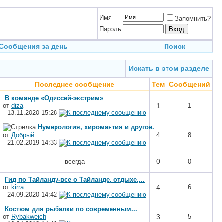
Имя
Запомнить?
Пароль
Сообщения за день
Поиск
Искать в этом разделе
Последнее сообщение
Тем
Сообщений
В команде «Одиссей-экстрим»
от
diza
1
1
13.11.2020
15:28
Нумерология, хиромантия и другое.
4
от
Добрый
8
21.02.2019
14:33
0
всегда
0
Гид по Тайланду-все о Тайланде, отдыхе,...
от
kirra
4
6
24.09.2020
14:42
Костюм для рыбалки по современным...
от
Rybakweich
3
5