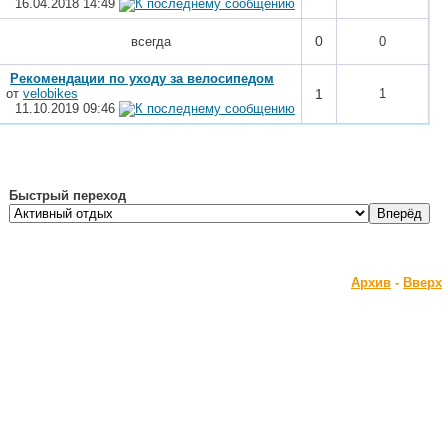
16.04.2018
14:49
0
всегда
0
Рекомендации по уходу за велосипедом
от
velobikes
1
1
11.10.2019
09:46
Быстрый переход
Архив
-
Вверх