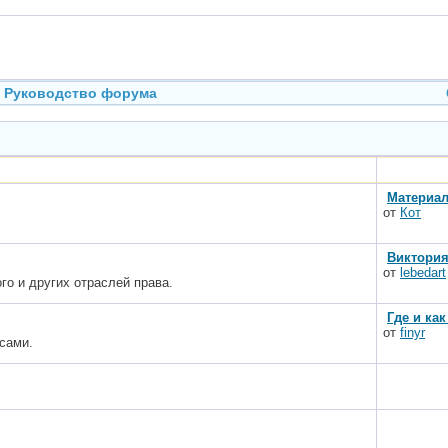
Руководство форума
Материал
от
Кот
Виктория
от
lebedart
го и других отраслей права.
Где и ка
от
finyr
сами.