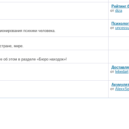
Рейтинг 
от
diza
Психолог
от
uncess
ионирования психики человека.
стране, мире.
е об этом в разделе «Бюро находок»!
Доставля
от
lebedart
Акумулят
от
AlexxSp