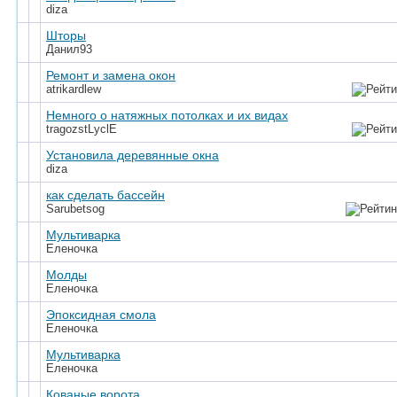
diza
Шторы
Данил93
Ремонт и замена окон
atrikardlew
Немного о натяжных потолках и их видах
tragozstLyclE
Установила деревянные окна
diza
как сделать бассейн
Sarubetsog
Мультиварка
Еленочка
Молды
Еленочка
Эпоксидная смола
Еленочка
Мультиварка
Еленочка
Кованые ворота