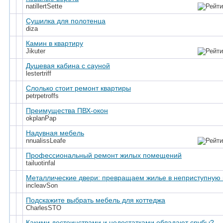
natillertSette
Сушилка для полотенца
diza
Камин в квартиру
Jikuter
Душевая кабина с сауной
lestertriff
Слолько стоит ремонт квартиры
petrpetroffs
Преимущества ПВХ-окон
okplanPap
Надувная мебель
nnualissLeafe
Профессиональный ремонт жилых помещений
tailuotinfal
Металлические двери: превращаем жилье в неприступную 
incleavSon
Подскажите выбрать мебель для коттеджа
CharlesSTO
Какими достоинствами и недостатками обладают срубы?