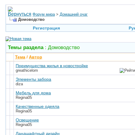
Форум мира
>
Домашний очаг
Домоводство
Регистрация
Ру
Темы раздела
: Домоводство
Тема
/
Автор
Преимущества жилья в новостройке
greathicelom
Элементы забора
diza
Мебель для дома
Regina05
Качественные одеяла
Regina05
Освещение
Regina05
Ландшафтный дизайн