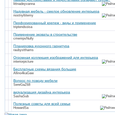
littnadeyvanna
Надувная мебель - смелое обновление интерьера
nostnyltitemy
Перфорированный крепеж - виды и применение
triptendsoisa
Применение эковаты в строительстве
cmerirpsNully
Планировка кухонного гарнитура
raubystthams
Огромная коллекция изображений для интерьера
interiorpicture
Бесплатные схемы вязания большие
Allino4kaGaw
Вопрос по поводу мебели
SereGaZ68
визуализация дизайна интерьера
SashaSub
Полезные советы для всей семьи
HowardSa