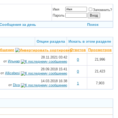
Имя
Запомнить?
Пароль
Сообщения за день
Поиск
Опции раздела
Искать в этом разделе
общение
Ответов
Просмотров
28.11.2021
03:42
0
21,996
от
Ильнар
28.09.2018
15:41
0
21,423
от
Allicebesi
14.03.2018
16:38
1
7,903
от
Diva