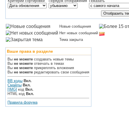
Критерий сортировки
Порядок отображения
Показать
Новые сообщения
Нет новых сообщений
Тема закрыта
Ваши права в разделе
Вы
не можете
создавать новые темы
Вы
не можете
отвечать в темах
Вы
не можете
прикреплять вложения
Вы
не можете
редактировать свои сообщения
BB коды
Вкл.
Смайлы
Вкл.
[IMG]
код
Вкл.
HTML код
Вкл.
Правила форума