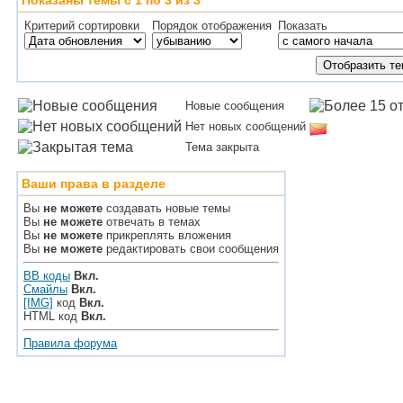
Показаны темы с 1 по 3 из 3
Критерий сортировки
Порядок отображения
Показать
Новые сообщения
Нет новых сообщений
Тема закрыта
Ваши права в разделе
Вы
не можете
создавать новые темы
Вы
не можете
отвечать в темах
Вы
не можете
прикреплять вложения
Вы
не можете
редактировать свои сообщения
BB коды
Вкл.
Смайлы
Вкл.
[IMG]
код
Вкл.
HTML код
Вкл.
Правила форума