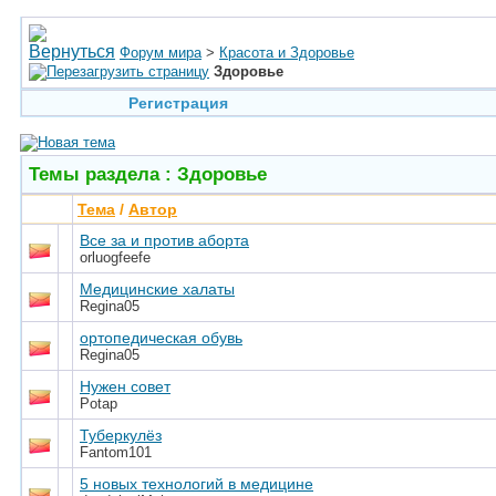
Форум мира
>
Красота и Здоровье
Здоровье
Регистрация
Темы раздела
: Здоровье
Тема
/
Автор
Все за и против аборта
orluogfeefe
Медицинские халаты
Regina05
ортопедическая обувь
Regina05
Нужен совет
Potap
Туберкулёз
Fantom101
5 новых технологий в медицине