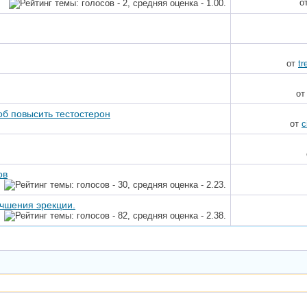
о
от
tr
о
б повысить тестостерон
от
c
ов
чшения эрекции.