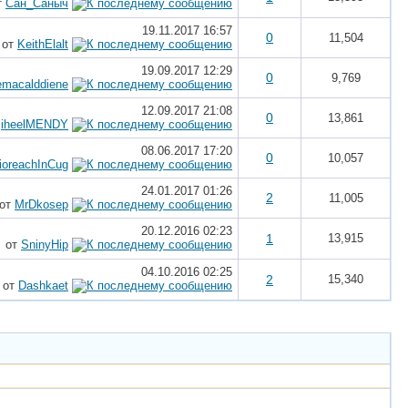
т
Сан_Саныч
19.11.2017
16:57
0
11,504
от
KeithElalt
19.09.2017
12:29
0
9,769
emacalddiene
12.09.2017
21:08
0
13,861
т
iheelMENDY
08.06.2017
17:20
0
10,057
ioreachInCug
24.01.2017
01:26
2
11,005
от
MrDkosep
20.12.2016
02:23
1
13,915
от
SninyHip
04.10.2016
02:25
2
15,340
от
Dashkaet