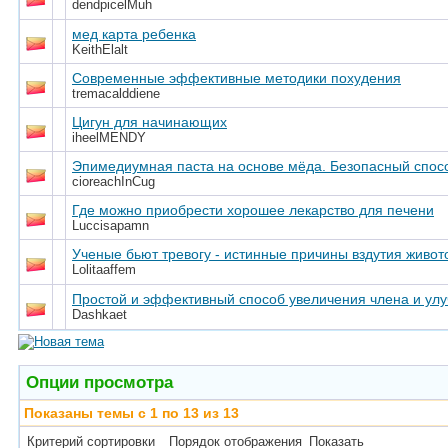
dendpicelMuh
мед карта ребенка
KeithElalt
Современные эффективные методики похудения
tremacalddiene
Цигун для начинающих
iheelMENDY
Эпимедиумная паста на основе мёда. Безопасный спосо
cioreachInCug
Где можно приобрести хорошее лекарство для печени
Luccisapamn
Ученые бьют тревогу - истинные причины вздутия живот
Lolitaaffem
Простой и эффективный способ увеличения члена и улу
Dashkaet
Опции просмотра
Показаны темы с 1 по 13 из 13
Критерий сортировки
Порядок отображения
Показать