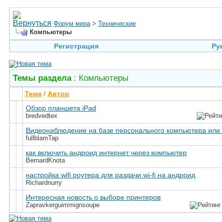
Форум мира
>
Технические
Компьютеры
Регистрация
Ру
Темы раздела
: Компьютеры
Тема
/
Автор
Обзор планшета iPad
bredvedtex
Видеонаблюдение на базе персонального компьютера или 
fullblamTap
как включить андроид интернет через компьютер
BernardKnota
настройка wifi роутера для раздачи wi-fi на андроид
Richardnurry
Интересная новость о выборе принтеров
Zapravkerguimmignsoupe