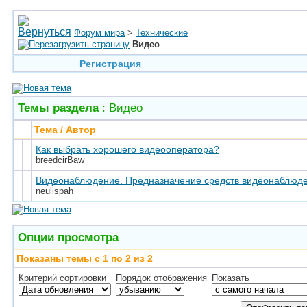
Форум мира
>
Технические
Видео
Регистрация
Темы раздела
: Видео
Тема
/
Автор
Как выбрать хорошего видеооператора?
breedcirBaw
Видеонаблюдение. Предназначение средств видеонаблюд
neulispah
Опции просмотра
Показаны темы с 1 по 2 из 2
Критерий сортировки
Порядок отображения
Показать