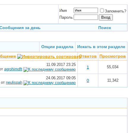
Имя
Запомнить?
Пароль
Сообщения за день
Поиск
Опции раздела
Искать в этом разделе
общение
Ответов
Просмотров
11.09.2017
23:25
1
55,034
от
agrohimdft
24.06.2017
09:05
0
11,342
от
neulispah