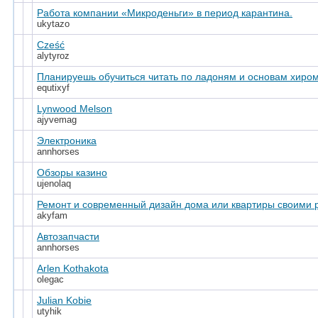
Работа компании «Микроденьги» в период карантина.
ukytazo
Cześć
alytyroz
Планируешь обучиться читать по ладоням и основам хиро
equtixyf
Lynwood Melson
ajyvemag
Электроника
annhorses
Обзоры казино
ujenolaq
Ремонт и современный дизайн дома или квартиры своими 
akyfam
Автозапчасти
annhorses
Arlen Kothakota
olegac
Julian Kobie
utyhik