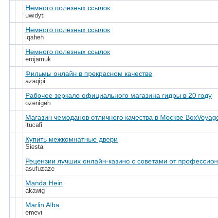
Немного полезных ссылок
uwidyti
Немного полезных ссылок
iqaheh
Немного полезных ссылок
erojamuk
Фильмы онлайн в прекрасном качестве
azaqipi
Рабочее зеркало официального магазина гидры в 20 году
ozenigeh
Магазин чемоданов отличного качества в Москве BoxVoyag
itucafi
Купить межкомнатные двери
Siesta
Рецензии лучших онлайн-казино с советами от профессио
asufuzaze
Manda Hein
akawig
Marlin Alba
emevi