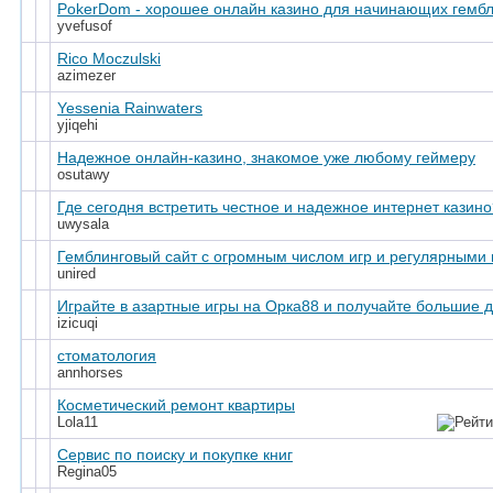
PokerDom - хорошее онлайн казино для начинающих гембл
yvefusof
Rico Moczulski
azimezer
Yessenia Rainwaters
yjiqehi
Надежное онлайн-казино, знакомое уже любому геймеру
osutawy
Где сегодня встретить честное и надежное интернет казино
uwysala
Гемблинговый сайт с огромным числом игр и регулярными
unired
Играйте в азартные игры на Орка88 и получайте большие д
izicuqi
стоматология
annhorses
Косметический ремонт квартиры
Lola11
Сервис по поиску и покупке книг
Regina05