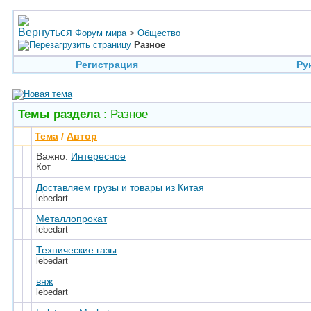
Форум мира
>
Общество
Разное
Регистрация
Ру
Темы раздела
: Разное
Тема
/
Автор
Важно:
Интересное
Кот
Доставляем грузы и товары из Китая
lebedart
Металлопрокат
lebedart
Технические газы
lebedart
внж
lebedart