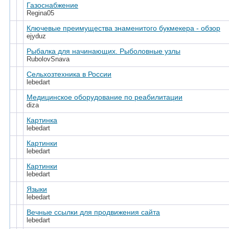
Газоснабжение
Regina05
Ключевые преимущества знаменитого букмекера - обзор
ejyduz
Рыбалка для начинающих. Рыболовные узлы
RubolovSnava
Сельхозтехника в России
lebedart
Медицинское оборудование по реабилитации
diza
Картинка
lebedart
Картинки
lebedart
Картинки
lebedart
Языки
lebedart
Вечные ссылки для продвижения сайта
lebedart