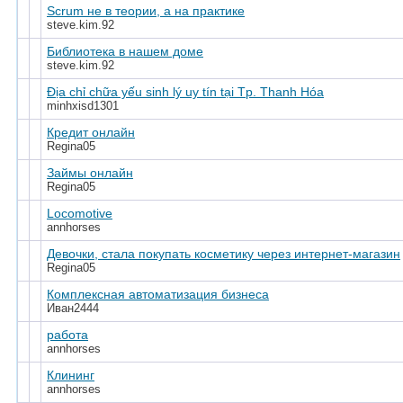
Scrum не в теории, а на практике
steve.kim.92
Библиотека в нашем доме
steve.kim.92
Địa chỉ chữa yếu sinh lý uy tín tại Tp. Thanh Hóa
minhxisd1301
Кредит онлайн
Regina05
Займы онлайн
Regina05
Locomotive
annhorses
Девочки, стала покупать косметику через интернет-магазин
Regina05
Комплексная автоматизация бизнеса
Иван2444
работа
annhorses
Клининг
annhorses