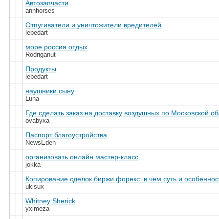
Автозапчасти
annhorses
Отпугиватели и уничтожители вредителей
lebedart
море россия отдых
Rodriganut
Продукты
lebedart
наушники сыну
Luna
Где сделать заказ на доставку воздушных по Московской об
ovabyxa
Паспорт благоустройства
NewsEden
организовать онлайн мастер-класс
jokka
Копирование сделок биржи форекс: в чем суть и особеннос
ukisux
Whitney Sherick
yximeza