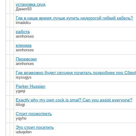
установка скуд
Данил93
Где в наше время лучше купить недорогой гибкий кабель?
imadoku
работа
annhorses
клиника
annhorses
Перевозки
annhorses
Где возможно будет сегодня почитать подробнее про Сбер
isysugys
Parker Hussian
ygeqi
Exactly why my own cock is smal? Can you assist everyone?
itilogi
Стоит посмотреть
yqyho
Это стоит посетить
uduqolen