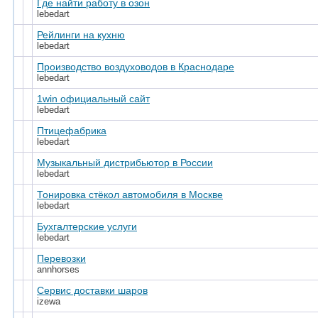
Где найти работу в озон
lebedart
Рейлинги на кухню
lebedart
Производство воздуховодов в Краснодаре
lebedart
1win официальный сайт
lebedart
Птицефабрика
lebedart
Музыкальный дистрибьютор в России
lebedart
Тонировка стёкол автомобиля в Москве
lebedart
Бухгалтерские услуги
lebedart
Перевозки
annhorses
Сервис доставки шаров
izewa