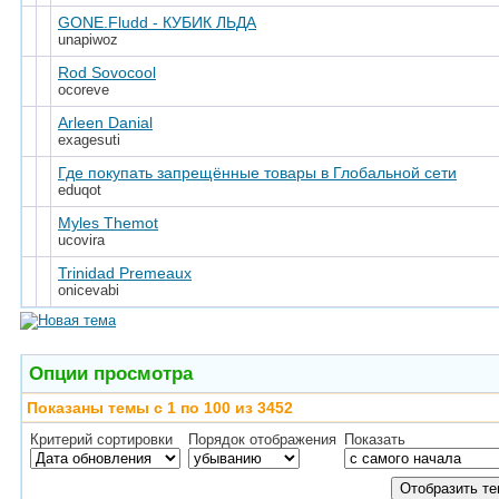
GONE.Fludd - КУБИК ЛЬДА
unapiwoz
Rod Sovocool
ocoreve
Arleen Danial
exagesuti
Где покупать запрещённые товары в Глобальной сети
eduqot
Myles Themot
ucovira
Trinidad Premeaux
onicevabi
Опции просмотра
Показаны темы с 1 по 100 из 3452
Критерий сортировки
Порядок отображения
Показать