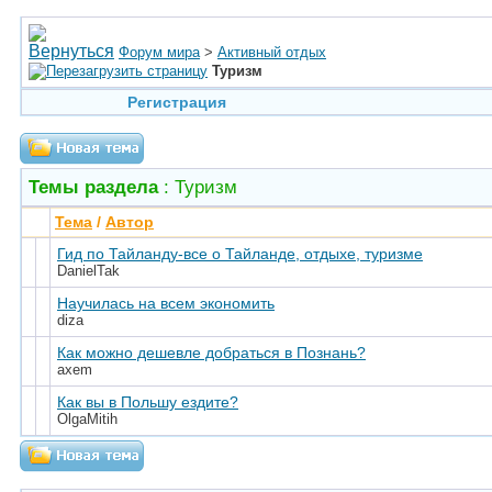
Форум мира
>
Активный отдых
Туризм
Регистрация
Темы раздела
: Туризм
Тема
/
Автор
Гид по Тайланду-все о Тайланде, отдыхе, туризме
DanielTak
Научилась на всем экономить
diza
Как можно дешевле добраться в Познань?
axem
Как вы в Польшу ездите?
OlgaMitih