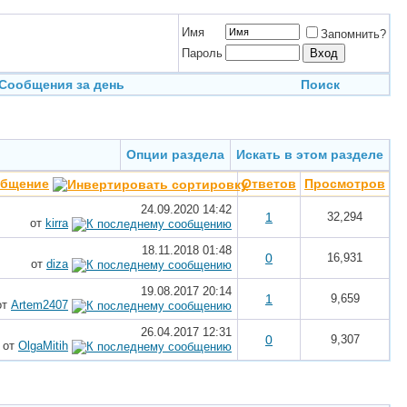
Имя
Запомнить?
Пароль
Сообщения за день
Поиск
Опции раздела
Искать в этом разделе
общение
Ответов
Просмотров
24.09.2020
14:42
1
32,294
от
kirra
18.11.2018
01:48
0
16,931
от
diza
19.08.2017
20:14
1
9,659
от
Artem2407
26.04.2017
12:31
0
9,307
от
OlgaMitih