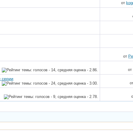
от
kog
от
Pe
от
е серии
о