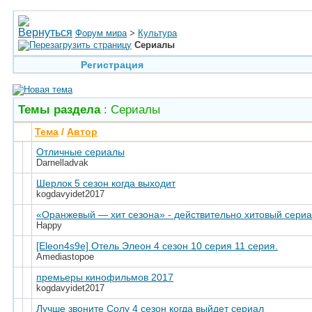
Форум мира
>
Культура
Сериалы
Регистрация
Темы раздела
: Сериалы
Тема
/
Автор
Отличные сериалы
Darnelladvak
Шерлок 5 сезон когда выходит
kogdavyidet2017
«Оранжевый — хит сезона» - действительно хитовый сери
Happy
[Eleon4s9e] Отель Элеон 4 сезон 10 серия 11 серия.
Amediastopoe
премьеры кинофильмов 2017
kogdavyidet2017
Лучше звоните Солу 4 сезон когда выйдет сериал