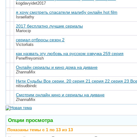
kogdavyidet2017
я хочу смотреть спасатели малибу онлайн hot film
Israellathy
2017 бесплатно лучшие сериалы
Mariocip
сериал отбросы сезон 2
Victorliats
как назвать эту любовь на русском озвучка 259 серия
Peneffreyomish
Онлайн сериалы и кино дома на диване
ZhannaMix
Нити Судьбы Все серии. 20 серия 21 серия 22 серия 23 Вс
nitisudbindc
Смотрим онлайн кино и сериалы на диване
ZhannaMix
Опции просмотра
Показаны темы с 1 по 13 из 13