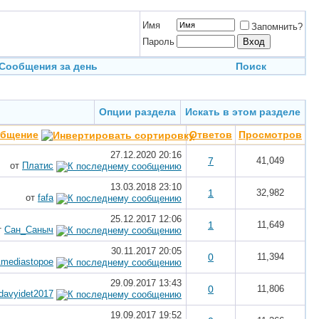
Имя
Запомнить?
Пароль
Сообщения за день
Поиск
Опции раздела
Искать в этом разделе
общение
Ответов
Просмотров
27.12.2020
20:16
7
41,049
от
Платис
13.03.2018
23:10
1
32,982
от
fafa
25.12.2017
12:06
1
11,649
т
Сан_Саныч
30.11.2017
20:05
0
11,394
mediastopoe
29.09.2017
13:43
0
11,806
davyidet2017
19.09.2017
19:52