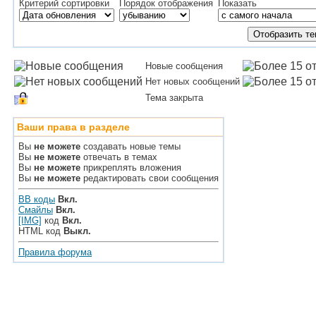
Критерий сортировки
Порядок отображения
Показать
Новые сообщения
Нет новых сообщений
Тема закрыта
Ваши права в разделе
Вы
не можете
создавать новые темы
Вы
не можете
отвечать в темах
Вы
не можете
прикреплять вложения
Вы
не можете
редактировать свои сообщения
BB коды
Вкл.
Смайлы
Вкл.
[IMG]
код
Вкл.
HTML код
Выкл.
Правила форума