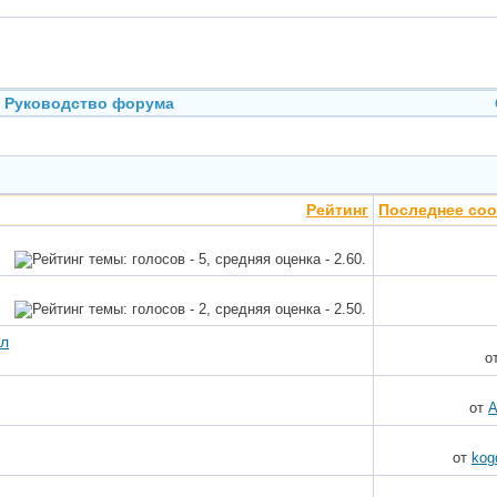
Руководство форума
Рейтинг
Последнее со
ал
о
от
A
от
kog