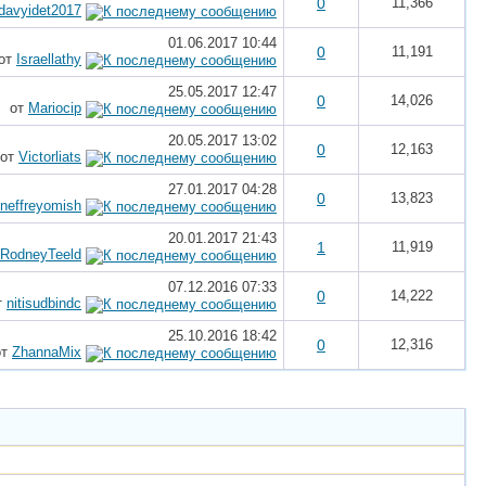
0
11,366
davyidet2017
01.06.2017
10:44
0
11,191
от
Israellathy
25.05.2017
12:47
0
14,026
от
Mariocip
20.05.2017
13:02
0
12,163
от
Victorliats
27.01.2017
04:28
0
13,823
neffreyomish
20.01.2017
21:43
1
11,919
RodneyTeeld
07.12.2016
07:33
0
14,222
т
nitisudbindc
25.10.2016
18:42
0
12,316
от
ZhannaMix