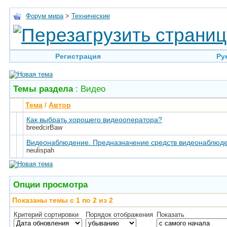
Форум мира
>
Технические
Регистрация
Ру
Темы раздела
: Видео
Тема
/
Автор
Как выбрать хорошего видеооператора?
breedcirBaw
Видеонаблюдение. Предназначение средств видеонаблюд
neulispah
Опции просмотра
Показаны темы с 1 по 2 из 2
Критерий сортировки
Порядок отображения
Показать