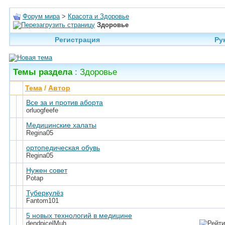
Форум мира
>
Красота и Здоровье
Здоровье
Регистрация
Ру
Темы раздела
: Здоровье
Тема
/
Автор
Все за и против аборта
orluogfeefe
Медицинские халаты
Regina05
ортопедическая обувь
Regina05
Нужен совет
Potap
Туберкулёз
Fantom101
5 новых технологий в медицине
dendpicelMuh