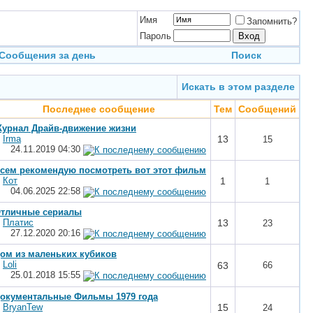
Имя
Запомнить?
Пароль
Сообщения за день
Поиск
Искать в этом разделе
Последнее сообщение
Тем
Сообщений
урнал Драйв-движение жизни
т
Irma
13
15
24.11.2019
04:30
сем рекомендую посмотреть вот этот фильм
т
Кот
1
1
04.06.2025
22:58
тличные сериалы
т
Платис
13
23
27.12.2020
20:16
ом из маленьких кубиков
т
Loli
63
66
25.01.2018
15:55
окументальные Фильмы 1979 года
т
BryanTew
15
24