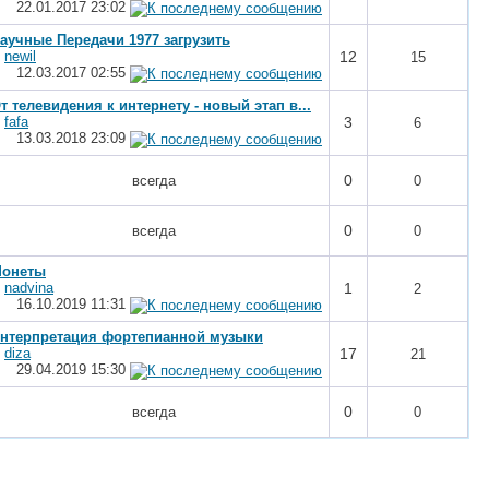
22.01.2017
23:02
аучные Передачи 1977 загрузить
т
newil
12
15
12.03.2017
02:55
т телевидения к интернету - новый этап в...
т
fafa
3
6
13.03.2018
23:09
0
всегда
0
0
всегда
0
онеты
т
nadvina
1
2
16.10.2019
11:31
нтерпретация фортепианной музыки
т
diza
17
21
29.04.2019
15:30
0
всегда
0