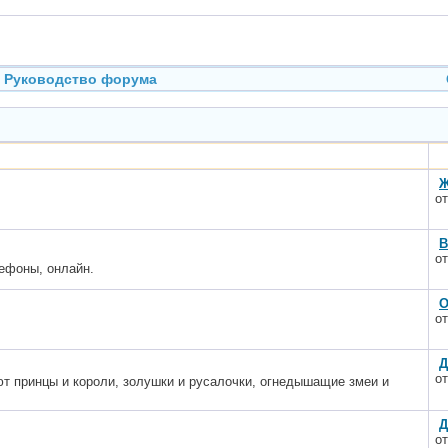
Руководство форума
Ж
о
В
о
ефоны, онлайн.
О
о
Д
о
т принцы и короли, золушки и русалочки, огнедышащие змеи и
Д
о