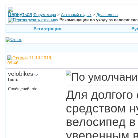
Форум мира
>
Активный отдых
>
Два колеса
Рекомендации по уходу за велосипед
Регистрация
Ру
11.10.2019,
09:46
velobikes
Гость
Сообщений: n/a
Для долгого
средством н
велосипед в
уверенным в