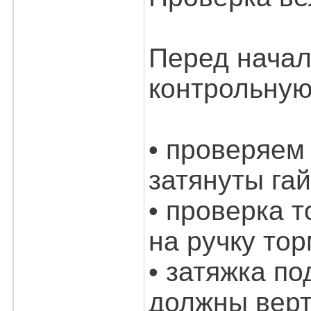
Перед начал
контрольную
• проверяем
затянуты га
• проверка 
на ручку то
• затяжка п
должны верт