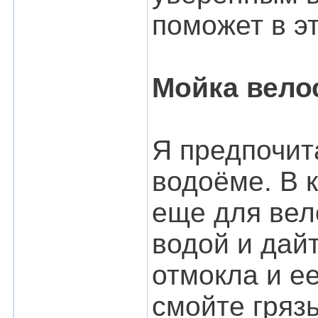
поможет в э
Мойка вело
Я предпочит
водоёме. В к
еще для вел
водой и дайт
отмокла и е
смойте гряз