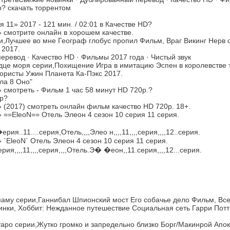
 скачать торрентом
 11» 2017 - 121 мин. / 02:01 в Качестве HD?
» смотрите онлайн в хорошем качестве.
,Лучшее во мне Географ глобус пропил Фильм, Враг Викинг Нерв 
 2017.
еревод · Качество HD · Фильмы 2017 года · Чистый звук
дце моря серии,Похищение Игра в имитацию Эспен в королевстве 
ористы Ужин Планета Ка-Пэкс 2017.
ла 8 Оно"
 смотреть - Фильм 1 час 58 минут HD 720p.?
p?
» (2017) смотреть онлайн фильм качество HD 720p. 18+.
» ==EleoN== Отель Элеон 4 сезон 10 серия 11 серия.
ерия..11....серия,Отель,,,,Элео н,,,,11,,,,серия,,,,12..серия.
 `EleoN` Отель Элеон 4 сезон 10 серия 11 серия.
.серия,,,,11,,,,серия,,,,Отель.Э� �еон,,11.серия,,,,12...серия.
маму серии,Ганнибал Шпионский мост Его собачье дело Фильм, Все
инки, Хоббит: Нежданное путешествие Социальная сеть Гарри Потте
аро серии,Жутко громко и запредельно близко Борг/Макинрой Апо