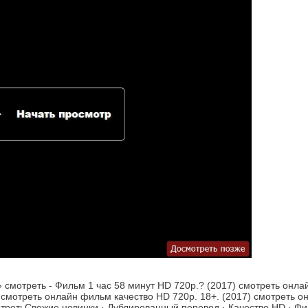
1» смотреть - Фильм 1 час 58 минут HD 720p.? (2017) смотреть о
) смотреть онлайн фильм качество HD 720p. 18+. (2017) смотреть о
третьСвежие новинки · Дублированный перевод · Качество HD · Фил