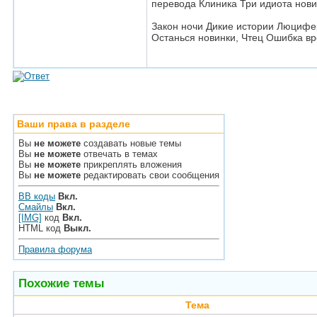
перевода Клиника Три идиота нови
Закон ночи Дикие истории Люцифе
Останься новинки, Чтец Ошибка в
Ваши права в разделе
Вы
не можете
создавать новые темы
Вы
не можете
отвечать в темах
Вы
не можете
прикреплять вложения
Вы
не можете
редактировать свои сообщения
BB коды
Вкл.
Смайлы
Вкл.
[IMG]
код
Вкл.
HTML код
Выкл.
Правила форума
Похожие темы
Тема