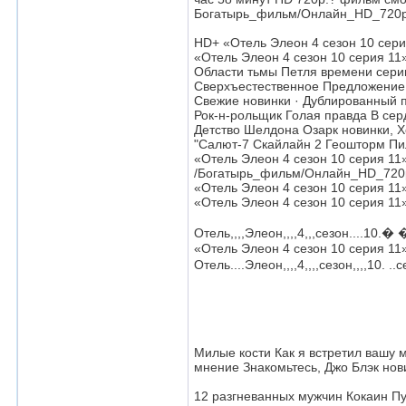
Богатырь_фильм/Онлайн_HD_720p?
HD+ «Отель Элеон 4 сезон 10 серия
«Отель Элеон 4 сезон 10 серия 11
Области тьмы Петля времени серии
Сверхъестественное Предложение
Свежие новинки · Дублированный п
Рок-н-рольщик Голая правда В сер
Детство Шелдона Озарк новинки, Х
"Салют-7 Скайлайн 2 Геошторм Пи
«Отель Элеон 4 сезон 10 серия 11»
/Богатырь_фильм/Онлайн_HD_720
«Отель Элеон 4 сезон 10 серия 11
«Отель Элеон 4 сезон 10 серия 11
Отель,,,,Элеон,,,,4,,,сезон....10.� �
«Отель Элеон 4 сезон 10 серия 11»
Отель....Элеон,,,,4,,,,сезон,,,,10. .
Милые кости Как я встретил вашу 
мнение Знакомьтесь, Джо Блэк нов
12 разгневанных мужчин Кокаин Пу