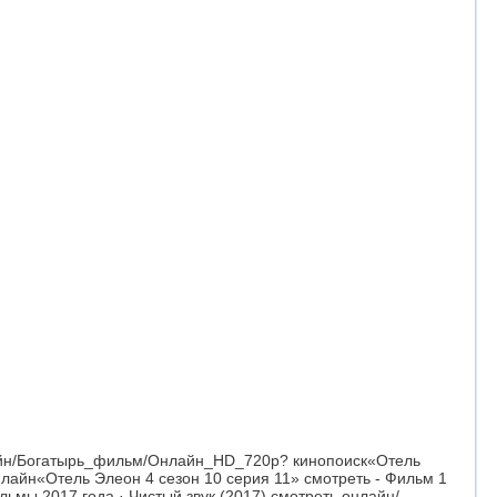
нлайн/Богатырь_фильм/Онлайн_HD_720p? кинопоиск«Отель
нлайн«Отель Элеон 4 сезон 10 серия 11» смотреть - Фильм 1
ьмы 2017 года · Чистый звук (2017) смотреть онлайн/