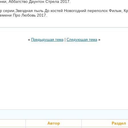
нки, Аббатство Даунтон Стрела 2017.
р серии,Звездная пыль До костей Новогодний переполох Фильм, К
ремени Про Любовь 2017.
«
Предыдущая тема
|
Следующая тема
»
Автор
Раздел