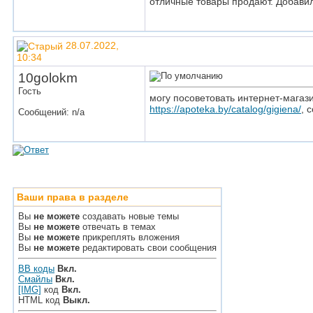
отличные товары продают. Добавила
28.07.2022,
10:34
10golokm
Гость
могу посоветовать интернет-магаз
https://apoteka.by/catalog/gigiena/
, 
Сообщений: n/a
Ваши права в разделе
Вы
не можете
создавать новые темы
Вы
не можете
отвечать в темах
Вы
не можете
прикреплять вложения
Вы
не можете
редактировать свои сообщения
BB коды
Вкл.
Смайлы
Вкл.
[IMG]
код
Вкл.
HTML код
Выкл.