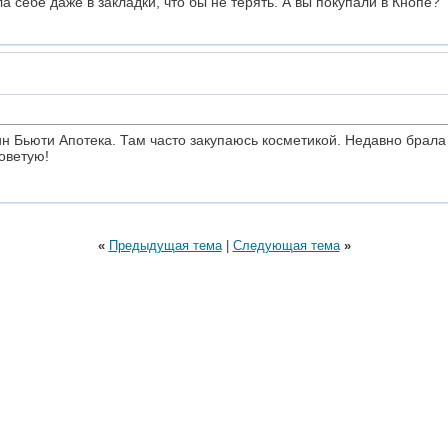
 себе даже в закладки, что бы не терять. А вы покупали в Кнопе?
ин Бьюти Апотека. Там часто закупаюсь косметикой. Недавно брала
советую!
«
Предыдущая тема
|
Следующая тема
»