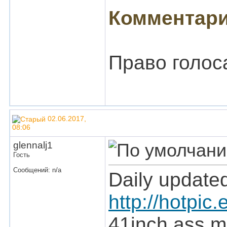
Комментари
Право голоса
02.06.2017,
08:06
glennalj1
Гость
Сообщений: n/a
Daily update
http://hotpic
41inch ass m