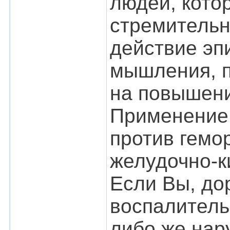
людей, кото
стремительн
действие эп
мышления, п
на повышени
Применение 
против гемо
желудочно-к
Если Вы, до
воспалитель
либо же нар