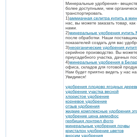
Минеральные удобрения– вещества
более доступными, чем органическ
транспортировать.
1)
аммиачная селитра купить в ми
нас, вы можете заказать товар, ка
нами.
2)
минеральные удобрения купить 
после обработки. Наши поставщики
показателей создать для вас удоб
3)
неорганические удобрения купит
серийное производство. Вы можете
приусадебного участка, дачных пос
4)
минеральные удобрения в Бела
офиса, складов для готовой продук
Нам будет приятно видеть у нас н
Увидимся!
удобрения плодово ягодных дерев
удобрение участка весной
хлористое удобрение
корневое удобрение
отзыв удобрения
жидкие комплексные удобрения эт
удобрение цена аммофос
гербицид лонтрел фото
минеральные удобрения почвы
кристалон удобрение цветов
вносим удобрения