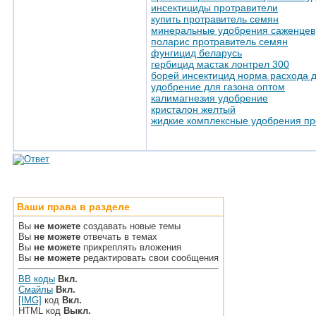
инсектициды протравители
купить протравитель семян
минеральные удобрения саженцев
поларис протравитель семян
фунгицид беларусь
гербицид мастак лонтрел 300
борей инсектицид норма расхода 
удобрение для газона оптом
калимагнезия удобрение
кристалон желтый
жидкие комплексные удобрения п
Ваши права в разделе
Вы
не можете
создавать новые темы
Вы
не можете
отвечать в темах
Вы
не можете
прикреплять вложения
Вы
не можете
редактировать свои сообщения
BB коды
Вкл.
Смайлы
Вкл.
[IMG]
код
Вкл.
HTML код
Выкл.