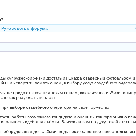
а?
Руководство форума
годы супружеской жизни достать из шкафа свадебный фотоальбом и п
 бы ни испортить память о нем, к выбору услуг свадебного видеооп
ли не придают значения таким вещам, как качество съёмки, опыт
это как раз делать не стоит.
е при выборе свадебного оператора на своё торжество:
треть работы возможного кандидата и оценить, как гармонично вп
гинальность идей для съёмки. Близок ли вам по духу такой стиль 
ь оборудования для съёмки, ведь некачественное видео только исп