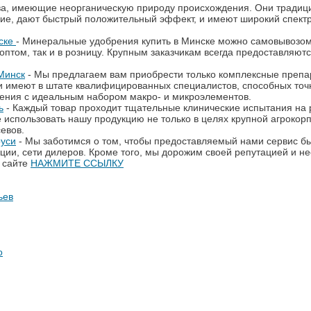
, имеющие неорганическую природу происхождения. Они традицион
ие, дают быстрый положительный эффект, и имеют широкий спектр
нске
- Минеральные удобрения купить в Минске можно самовывозом 
к оптом, так и в розницу. Крупным заказчикам всегда предоставля
Минск
- Мы предлагаем вам приобрести только комплексные препа
 имеют в штате квалифицированных специалистов, способных точно
рения с идеальным набором макро- и микроэлементов.
ь
- Каждый товар проходит тщательные клинические испытания на ра
 использовать нашу продукцию не только в целях крупной агрокорп
евов.
руси
- Мы заботимся о том, чтобы предоставляемый нами сервис бы
ции, сети дилеров. Кроме того, мы дорожим своей репутацией и не
а сайте
НАЖМИТЕ ССЫЛКУ
ьев
о