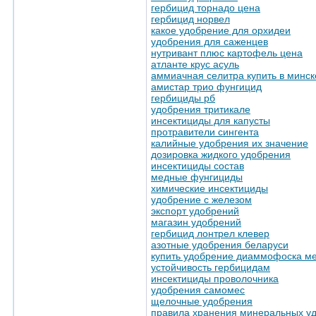
гербицид торнадо цена
гербицид норвел
какое удобрение для орхидеи
удобрения для саженцев
нутривант плюс картофель цена
атланте крус асуль
аммиачная селитра купить в минск
амистар трио фунгицид
гербициды рб
удобрения тритикале
инсектициды для капусты
протравители сингента
калийные удобрения их значение
дозировка жидкого удобрения
инсектициды состав
медные фунгициды
химические инсектициды
удобрение с железом
экспорт удобрений
магазин удобрений
гербицид лонтрел клевер
азотные удобрения беларуси
купить удобрение диаммофоска ме
устойчивость гербицидам
инсектициды проволочника
удобрения самомес
щелочные удобрения
правила хранения минеральных у