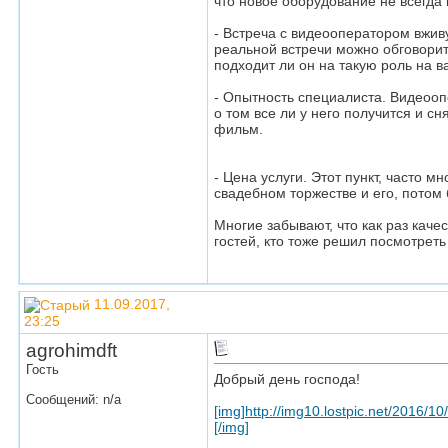
что новое оборудование не всегда 
- Встреча с видеооператором вжив
реальной встречи можно обговорит
подходит ли он на такую роль на в
- Опытность специалиста. Видеооп
о том все ли у него получится и с
фильм.
- Цена услуги. Этот пункт, часто 
свадебном торжестве и его, потом 
Многие забывают, что как раз кач
гостей, кто тоже решил посмотреть
11.09.2017,
23:25
agrohimdft
Гость
Добрый день господа!
Сообщений: n/a
[img]http://img10.lostpic.net/201
[/img]