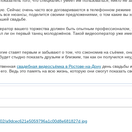
показатель того, что специалист умеет им пользоваться, никто не з
ую. Сейчас очень часто все договариваются в телефонном режиме и
ь все нюансы, поделится своими предложениями, о том какие вы х
ашей свадьбе.
ератор вашего торжества должен быть опытным профессионалом, ч
нял ли он первый танец молодожёнов. Такой видеооператор уже имее
многие ставят первым и забывают о том, что сэкономив на съёмке, 
будет стыдно показать друзьям и близким, так как он получился не
ественная
свадебная видеосъёмка в Ростове-на-Дону
день свадьбы и
 его. Ведь это память на всю жизнь, которую они смогут показать с
6/10/02/a9dcec621e5059796a1c00d8e681827d.jpg