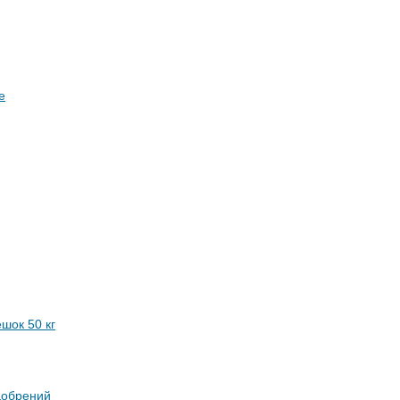
е
шок 50 кг
добрений