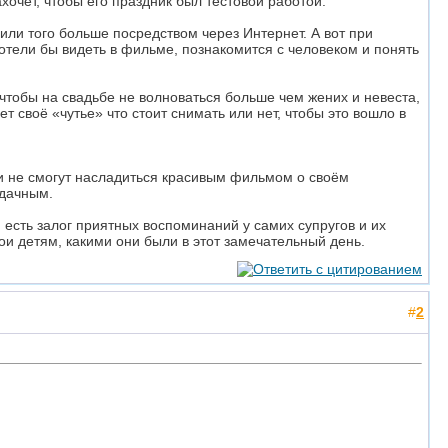
ахочет, чтобы его праздник был тестовой работой.
ли того больше посредством через Интернет. А вот при
отели бы видеть в фильме, познакомится с человеком и понять
тобы на свадьбе не волноваться больше чем жених и невеста,
т своё «чутье» что стоит снимать или нет, чтобы это вошло в
они не смогут насладиться красивым фильмом о своём
удачным.
 есть залог приятных воспоминаний у самих супругов и их
вои детям, какими они были в этот замечательный день.
#
2