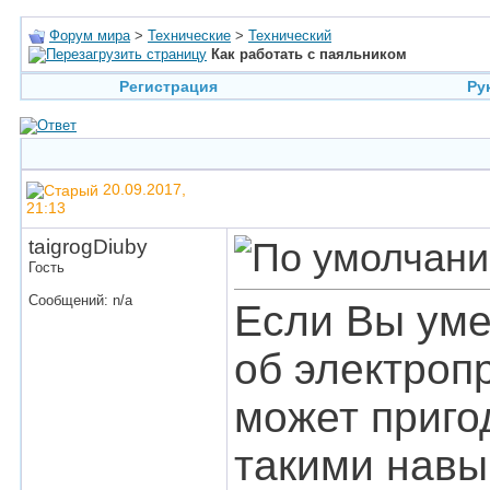
Форум мира
>
Технические
>
Технический
Как работать с паяльником
Регистрация
Ру
20.09.2017,
21:13
taigrogDiuby
Гость
Сообщений: n/a
Если Вы уме
об электроп
может пригод
такими навы