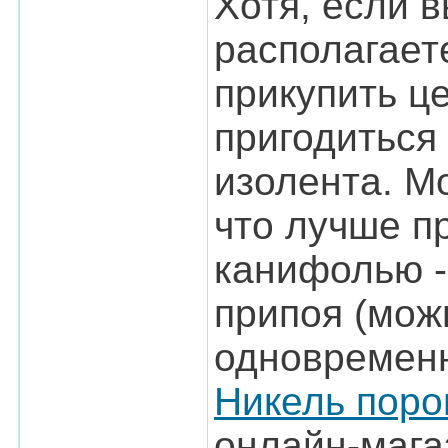
Хотя, если 
располагает
прикупить ц
пригодиться
изолента. М
что лучше пр
канифолью -
припоя (мож
одновременн
Никель поро
онлайн-маг