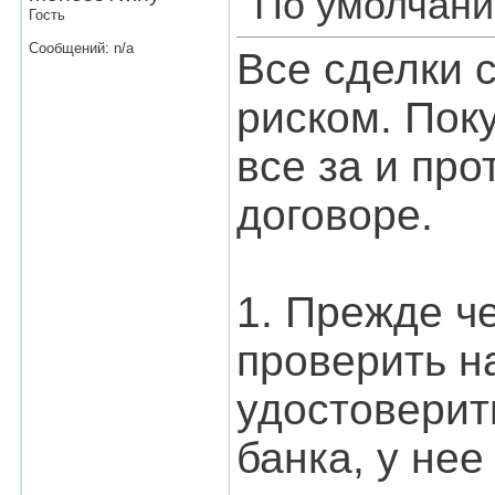
Гость
Сообщений: n/a
Все сделки 
риском. Пок
все за и про
договоре.
1. Прежде че
проверить н
удостоверить
банка, у не